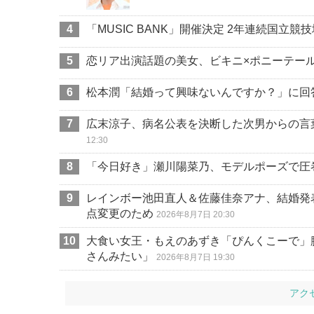
「MUSIC BANK」開催決定 2年連続国立
恋リア出演話題の美女、ビキニ×ポニーテー
松本潤「結婚って興味ないんですか？」に回
広末涼子、病名公表を決断した次男からの言
12:30
「今日好き」瀬川陽菜乃、モデルポーズで圧
レインボー池田直人＆佐藤佳奈アナ、結婚発
点変更のため
2026年8月7日 20:30
大食い女王・もえのあずき「ぴんくこーで」
さんみたい」
2026年8月7日 19:30
アク