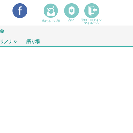
占い
登録・ログイン
当たる占い師
マイルーム
金
リ／ナシ
語り場