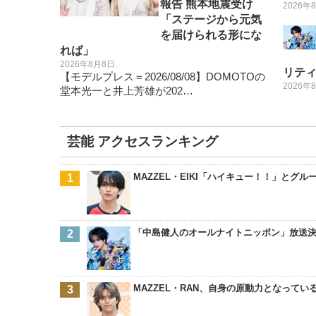
報告 熊本地震受け
2026年
「ステージから元気
を届けられる形にな
れば」
2026年8月8日
リテ
【モデルプレス＝2026/08/08】DOMOTOの
2026年
堂本光一と井上芳雄が202…
芸能 アクセスランキング
MAZZEL・EIKI「ハイキュー！！」と
「中島健人のオールナイトニッポン」放送決定
MAZZEL・RAN、自身の原動力となって