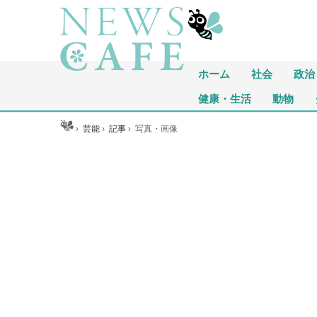
ホーム
社会
政治
健康・生活
動物
ホーム
›
芸能
›
記事
›
写真・画像