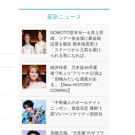
最新ニュース
DOMOTO堂本光一＆井上芳
雄、ツアー各会場に募金箱
設置を報告 熊本地震受け
「ステージから元気を届け
られる形になれば」
桜井玲香、乃木坂46卒業
後“7年ぶり”アリーナ公演は
「別物みたいな感覚があ
る」【New HISTORY
COMING】
「中島健人のオールナイト
ニッポン」放送決定 通称“1
部”のパーソナリティ初担当
高橋文哉、“大先輩”のサプラ