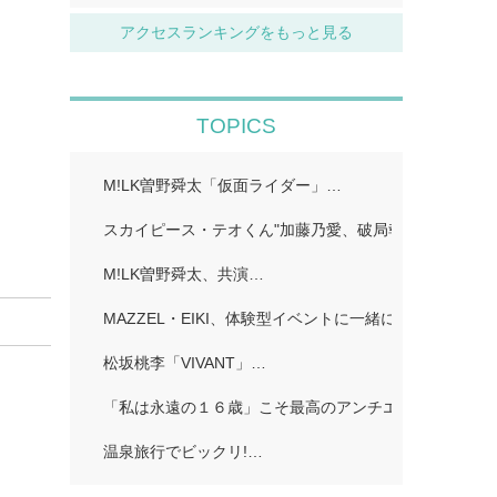
アクセスランキングをもっと見る
TOPICS
M!LK曽野舜太「仮面ライダー」…
スカイピース・テオくん"加藤乃愛、破局報告「どちら
M!LK曽野舜太、共演…
MAZZEL・EIKI、体験型イベントに一緒に行きたい人
松坂桃李「VIVANT」…
「私は永遠の１６歳」こそ最高のアンチエイジング!…
温泉旅行でビックリ!…