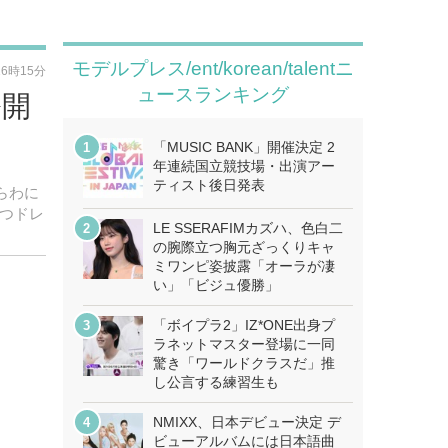
モデルプレス/ent/korean/talentニ
16時15分
ュースランキング
公開
「MUSIC BANK」開催決定 2
年連続国立競技場・出演アー
ティスト後日発表
あらわに
つドレ
LE SSERAFIMカズハ、色白二
の腕際立つ胸元ざっくりキャ
ミワンピ姿披露「オーラが凄
い」「ビジュ優勝」
「ボイプラ2」IZ*ONE出身プ
ラネットマスター登場に一同
驚き「ワールドクラスだ」推
し公言する練習生も
NMIXX、日本デビュー決定 デ
ビューアルバムには日本語曲