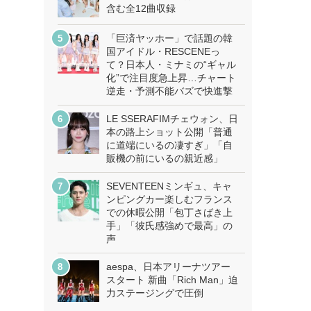
含む全12曲収録
「巨済ヤッホー」で話題の韓
国アイドル・RESCENEっ
て？日本人・ミナミの“ギャル
化”で注目度急上昇…チャート
逆走・予測不能バズで快進撃
LE SSERAFIMチェウォン、日
本の路上ショット公開「普通
に道端にいるの凄すぎ」「自
販機の前にいるの親近感」
SEVENTEENミンギュ、キャ
ンピングカー楽しむフランス
での休暇公開「包丁さばき上
手」「彼氏感強めで最高」の
声
aespa、日本アリーナツアー
スタート 新曲「Rich Man」迫
力ステージングで圧倒