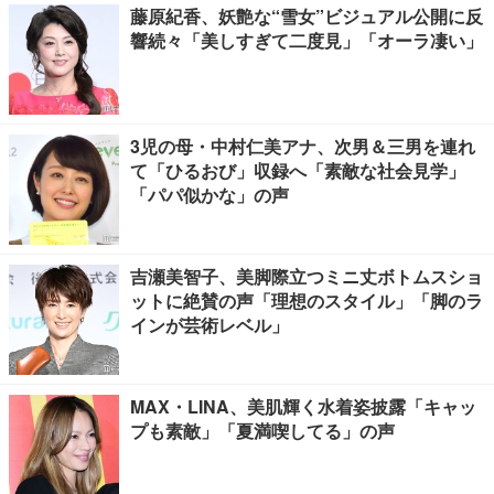
藤原紀香、妖艶な“雪女”ビジュアル公開に反
響続々「美しすぎて二度見」「オーラ凄い」
3児の母・中村仁美アナ、次男＆三男を連れ
て「ひるおび」収録へ「素敵な社会見学」
「パパ似かな」の声
吉瀬美智子、美脚際立つミニ丈ボトムスショ
ットに絶賛の声「理想のスタイル」「脚のラ
インが芸術レベル」
MAX・LINA、美肌輝く水着姿披露「キャッ
プも素敵」「夏満喫してる」の声