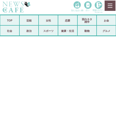
当たる占い師
占い
登録•
ログイン
マイルーム
面白ネタ
ホーム
TOP
芸能
女性
恋愛
お金
雑学
社会
政治
社会
政治
スポーツ
健康・生活
動物
グルメ
経済
海外
芸能
スポーツ
恋愛
ビックリ
コメントポスト
アリ／ナシ
リリース
ショップ
登録・ログイン/マイルーム