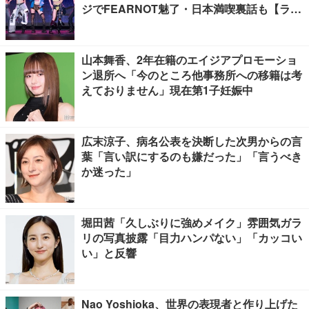
ジでFEARNOT魅了・日本満喫裏話も【ライ
ブレポート】
山本舞香、2年在籍のエイジアプロモーショ
ン退所へ「今のところ他事務所への移籍は考
えておりません」現在第1子妊娠中
広末涼子、病名公表を決断した次男からの言
葉「言い訳にするのも嫌だった」「言うべき
か迷った」
堀田茜「久しぶりに強めメイク」雰囲気ガラ
リの写真披露「目力ハンパない」「カッコい
い」と反響
Nao Yoshioka、世界の表現者と作り上げた