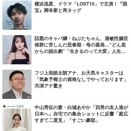
横浜流星、ドラマ「LOST10」で主演！『国
宝』脚本家と再タッグ
話題のキャバ嬢・ねぶたちゃん、過敏性腸症
候群に苦しんだ思春期・母の蒸発…“どん底
からの脱出劇”「生きるのって大変」人生変
えた言葉とは【インタビュー連載Vol.1】
フジ上垣皓太朗アナ、お天気キャスターは
「気象予報士の資格なしでやっております」
共演アナ驚き
中山秀征の妻・白城あやか「四男の友人達が
日本へ」自宅での集合ショットに反響「庭広
すぎて二度見」「すごい豪邸」