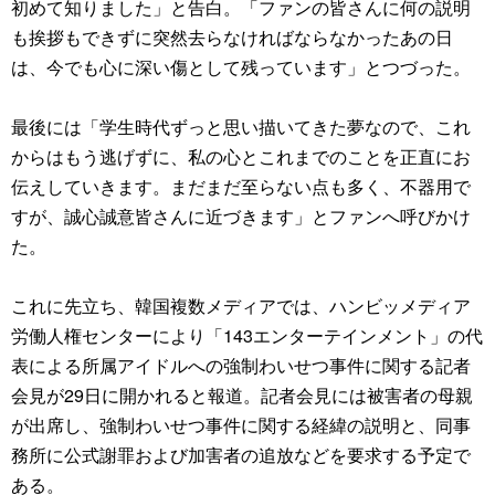
初めて知りました」と告白。「ファンの皆さんに何の説明
も挨拶もできずに突然去らなければならなかったあの日
は、今でも心に深い傷として残っています」とつづった。
最後には「学生時代ずっと思い描いてきた夢なので、これ
からはもう逃げずに、私の心とこれまでのことを正直にお
伝えしていきます。まだまだ至らない点も多く、不器用で
すが、誠心誠意皆さんに近づきます」とファンへ呼びかけ
た。
これに先立ち、韓国複数メディアでは、ハンビッメディア
労働人権センターにより「143エンターテインメント」の代
表による所属アイドルへの強制わいせつ事件に関する記者
会見が29日に開かれると報道。記者会見には被害者の母親
が出席し、強制わいせつ事件に関する経緯の説明と、同事
務所に公式謝罪および加害者の追放などを要求する予定で
ある。