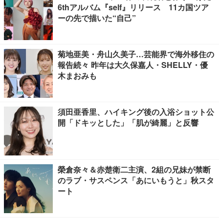
6thアルバム『self』リリース 11カ国ツア
ーの先で描いた“自己”
菊地亜美・舟山久美子…芸能界で海外移住の
報告続々 昨年は大久保嘉人・SHELLY・優
木まおみも
須田亜香里、ハイキング後の入浴ショット公
開「ドキッとした」「肌が綺麗」と反響
榮倉奈々＆赤楚衛二主演、2組の兄妹が禁断
のラブ・サスペンス「あにいもうと」秋スタ
ート