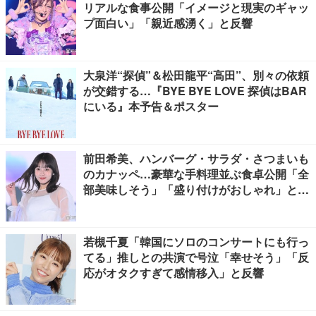
リアルな食事公開「イメージと現実のギャッ
プ面白い」「親近感湧く」と反響
大泉洋“探偵”＆松田龍平“高田”、別々の依頼
が交錯する…『BYE BYE LOVE 探偵はBAR
にいる』本予告＆ポスター
前田希美、ハンバーグ・サラダ・さつまいも
のカナッペ…豪華な手料理並ぶ食卓公開「全
部美味しそう」「盛り付けがおしゃれ」と絶
賛の声
若槻千夏「韓国にソロのコンサートにも行っ
てる」推しとの共演で号泣「幸せそう」「反
応がオタクすぎて感情移入」と反響