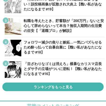
い！誤投稿画像が拡散され大炎上【醜い私があな
たになるまで #19】
転職を考えたとき、貯蓄額が「200万円」ないと安
心して辞めらないって本当？無収入期間の生活費
の目安【「退職プロ」が解説】
フォロワー減少の焦りと嫉妬…一気にバズらせる
ため酔っ払って自暴自棄に【醜い私があなたにな
るまで #18】
「目ざわりなゴミは消えろ」横暴なカリスマ店長
とダサ子の立場がついに逆転！【醜い私があなた
になるまで #16】
ランキングをもっと見る