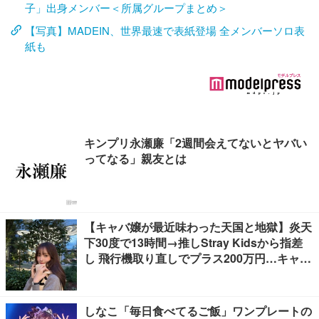
子」出身メンバー＜所属グループまとめ＞
【写真】MADEIN、世界最速で表紙登場 全メンバーソロ表
紙も
キンプリ永瀬廉「2週間会えてないとヤバい
ってなる」親友とは
【キャバ嬢が最近味わった天国と地獄】炎天
下30度で13時間→推しStray Kidsから指差
し 飛行機取り直しでプラス200万円…キャバ
嬢が海外で味わった天国と地獄など
しなこ「毎日食べてるご飯」ワンプレートの