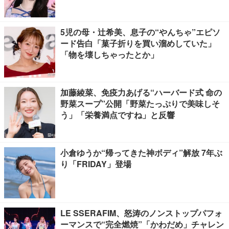
5児の母・辻希美、息子の“やんちゃ”エピソ
ード告白「菓子折りを買い溜めしていた」
「物を壊しちゃったとか」
加藤綾菜、免疫力あげる“ハーバード式 命の
野菜スープ”公開「野菜たっぷりで美味しそ
う」「栄養満点ですね」と反響
小倉ゆうか“帰ってきた神ボディ”解放 7年ぶ
り「FRIDAY」登場
LE SSERAFIM、怒涛のノンストップパフォ
ーマンスで“完全燃焼”「かわだめ」チャレン