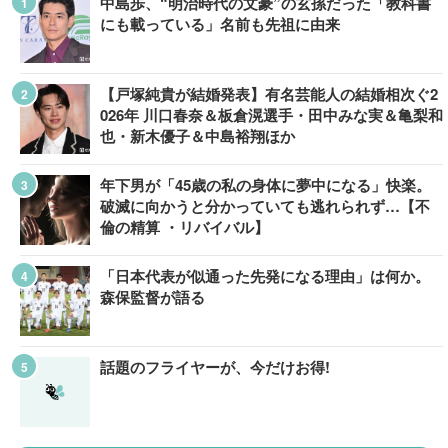
中島歩、“明治時代の文豪”の玄孫だった「教科書
にも載っている」名前も先祖に由来
【戸塚純貴が結婚発表】有名芸能人の結婚相次ぐ2
026年 川口春奈＆板倉滉選手・田中みな実＆亀梨和
也・新木優子＆中島裕翔ほか
年下男が「45歳の私の身体に夢中になる」快楽。
破滅に向かうと分かっていても逃れられず…【不
倫の精算 ・リバイバル】
「日本代表が似通った先発になる理由」は何か。
森保監督が語る
話題のフライヤーが、今だけお得!