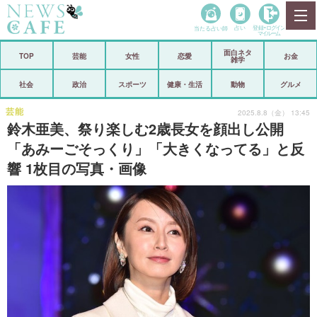
当たる占い師
占い
登録•
ログイン
マイルーム
面白ネタ
ホーム
TOP
芸能
女性
恋愛
お金
雑学
社会
政治
社会
政治
スポーツ
健康・生活
動物
グルメ
経済
海外
芸能
2025.8.8（金） 13:45
鈴木亜美、祭り楽しむ2歳長女を顔出し公開
芸能
スポーツ
「あみーごそっくり」「大きくなってる」と反
響 1枚目の写真・画像
恋愛
ビックリ
コメントポスト
アリ／ナシ
リリース
ショップ
登録・ログイン/マイルーム