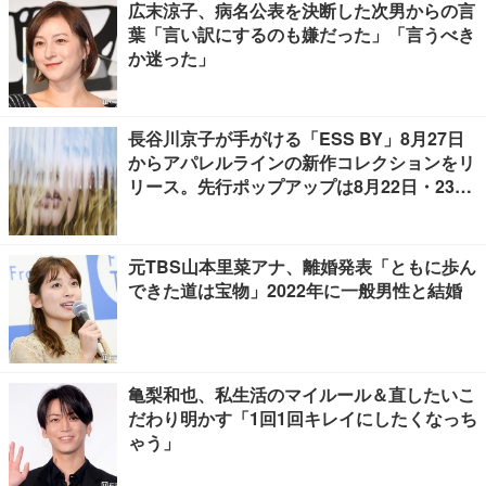
広末涼子、病名公表を決断した次男からの言
葉「言い訳にするのも嫌だった」「言うべき
か迷った」
長谷川京子が手がける「ESS BY」8月27日
からアパレルラインの新作コレクションをリ
リース。先行ポップアップは8月22日・23日
開催
元TBS山本里菜アナ、離婚発表「ともに歩ん
できた道は宝物」2022年に一般男性と結婚
亀梨和也、私生活のマイルール＆直したいこ
だわり明かす「1回1回キレイにしたくなっち
ゃう」