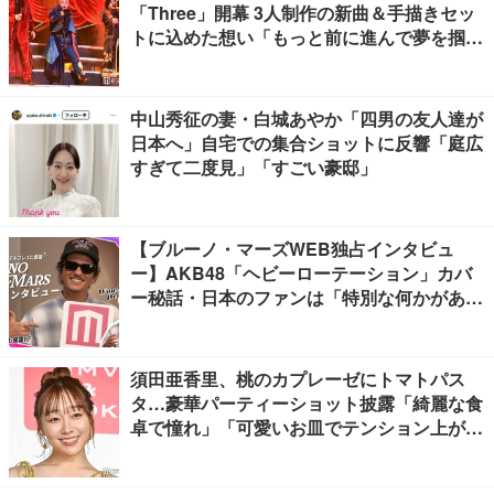
「Three」開幕 3人制作の新曲＆手描きセッ
トに込めた想い「もっと前に進んで夢を掴み
たい」【ゲネプロレポ】
中山秀征の妻・白城あやか「四男の友人達が
日本へ」自宅での集合ショットに反響「庭広
すぎて二度見」「すごい豪邸」
【ブルーノ・マーズWEB独占インタビュ
ー】AKB48「ヘビーローテーション」カバ
ー秘話・日本のファンは「特別な何かがあ
る」…来日公演への期待語る
須田亜香里、桃のカプレーゼにトマトパス
タ…豪華パーティーショット披露「綺麗な食
卓で憧れ」「可愛いお皿でテンション上が
る」の声