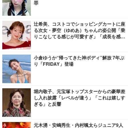
罪
辻希美、コストコでショッピングカートに座
る次女・夢空（ゆめあ）ちゃんの姿公開「乗
りこなしてる感じが可愛すぎ」「成長を感じ
る」の声
小倉ゆうか“帰ってきた神ボディ”解放 7年ぶ
り「FRIDAY」登場
堀内敬子、元宝塚トップスターからの豪華差
し入れ披露「レベルが違う」「これは嬉しす
ぎる」と反響
元木湧・安嶋秀生・内村颯太らジュニア9人