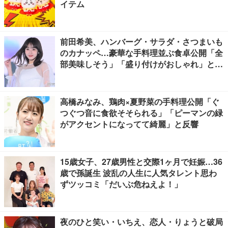
イテム
前田希美、ハンバーグ・サラダ・さつまいも
のカナッペ…豪華な手料理並ぶ食卓公開「全
部美味しそう」「盛り付けがおしゃれ」と絶
賛の声
高橋みなみ、鶏肉×夏野菜の手料理公開「ぐ
つぐつ音に食欲そそられる」「ピーマンの緑
がアクセントになってて綺麗」と反響
15歳女子、27歳男性と交際1ヶ月で妊娠…36
歳で孫誕生 波乱の人生に人気タレント思わ
ずツッコミ「だいぶ危ねえよ！」
夜のひと笑い・いちえ、恋人・りょうと破局