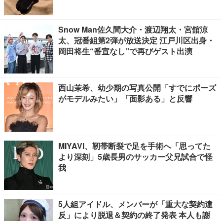
Snow Man佐久間大介・渡辺翔太・宮舘涼
太、冠番組第2弾が放送決定 江戸川区出身・
岡田将生“番宣なし”で再びゲスト出演
西山茉希、幼少期の写真公開「すでにポーズ
がモデルみたい」「面影ある」と反響
MIYAVI、靭帯断裂で足を手術へ「思ってた
より深刻」5歳長男のサッカー父兄試合で怪
我
5人組アイドル、メンバーが「重大な契約違
反」により脱退＆契約の終了発表 本人も謝