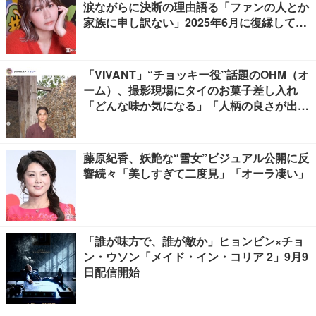
涙ながらに決断の理由語る「ファンの人とか
家族に申し訳ない」2025年6月に復縁してい
た
「VIVANT」“チョッキー役”話題のOHM（オ
ーム）、撮影現場にタイのお菓子差し入れ
「どんな味か気になる」「人柄の良さが出て
る」
藤原紀香、妖艶な“雪女”ビジュアル公開に反
響続々「美しすぎて二度見」「オーラ凄い」
「誰が味方で、誰が敵か」ヒョンビン×チョ
ン・ウソン「メイド・イン・コリア 2」9月9
日配信開始