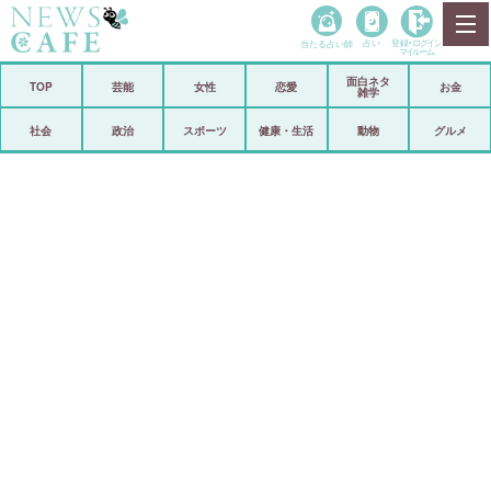
当たる占い師
占い
登録•
ログイン
マイルーム
面白ネタ
ホーム
TOP
芸能
女性
恋愛
お金
雑学
社会
政治
社会
政治
スポーツ
健康・生活
動物
グルメ
経済
海外
芸能
スポーツ
恋愛
ビックリ
コメントポスト
アリ／ナシ
リリース
ショップ
登録・ログイン/マイルーム