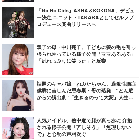
「No No Girls」ASHA＆KOKONA、デビュ
ー決定 ユニット・TAKARAとしてセルフプ
ロデュース楽曲リリースへ
双子の母・中川翔子、子どもに髪の毛を引っ
張られ困っている様子公開「ママあるある」
「乱れっぷりに笑った」と反響
話題のキャバ嬢・ねぶたちゃん、過敏性腸症
候群に苦しんだ思春期・母の蒸発…“どん底
からの脱出劇”「生きるのって大変」人生変
えた言葉とは【インタビュー連載Vol.1】
人気アイドル、熱中症で顔が真っ赤に 介抱
される様子公開「苦しそう」「無理しない
で」と心配の声相次ぐ