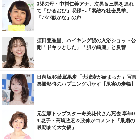
3児の母・中村仁美アナ、次男＆三男を連れ
て「ひるおび」収録へ「素敵な社会見学」
「パパ似かな」の声
須田亜香里、ハイキング後の入浴ショット公
開「ドキッとした」「肌が綺麗」と反響
日向坂46藤嶌果歩「大捜索が始まった」写真
集撮影時のハプニング明かす【果実の歩幅】
元宝塚トップスター寿美花代さん死去 享年9
4 息子・高嶋政宏＆政伸がコメント「最期の
最期まで大女優」