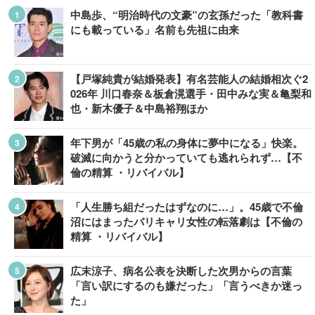
中島歩、“明治時代の文豪”の玄孫だった「教科書
にも載っている」名前も先祖に由来
【戸塚純貴が結婚発表】有名芸能人の結婚相次ぐ2
026年 川口春奈＆板倉滉選手・田中みな実＆亀梨和
也・新木優子＆中島裕翔ほか
年下男が「45歳の私の身体に夢中になる」快楽。
破滅に向かうと分かっていても逃れられず…【不
倫の精算 ・リバイバル】
「人生勝ち組だったはずなのに…」。45歳で不倫
沼にはまったバリキャリ女性の転落劇は【不倫の
精算 ・リバイバル】
広末涼子、病名公表を決断した次男からの言葉
「言い訳にするのも嫌だった」「言うべきか迷っ
た」