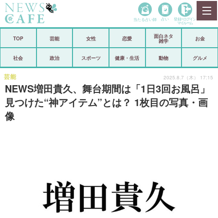
当たる占い師
占い
登録•
ログイン
マイルーム
面白ネタ
ホーム
TOP
芸能
女性
恋愛
お金
雑学
社会
政治
社会
政治
スポーツ
健康・生活
動物
グルメ
経済
海外
芸能
2025.8.7（木） 17:15
NEWS増田貴久、舞台期間は「1日3回お風呂」
芸能
スポーツ
見つけた“神アイテム”とは？ 1枚目の写真・画
像
恋愛
ビックリ
コメントポスト
アリ／ナシ
リリース
ショップ
登録・ログイン/マイルーム