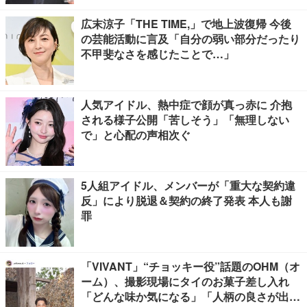
広末涼子「THE TIME,」で地上波復帰 今後
の芸能活動に言及「自分の弱い部分だったり
不甲斐なさを感じたことで…」
人気アイドル、熱中症で顔が真っ赤に 介抱
される様子公開「苦しそう」「無理しない
で」と心配の声相次ぐ
5人組アイドル、メンバーが「重大な契約違
反」により脱退＆契約の終了発表 本人も謝
罪
「VIVANT」“チョッキー役”話題のOHM（オ
ーム）、撮影現場にタイのお菓子差し入れ
「どんな味か気になる」「人柄の良さが出て