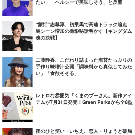
たい」「ヘルシーで美味しそう」と反響
“蒙恬”志尊淳、初乗馬で高速トラック追走
馬シーン増加の撮影秘話明かす【キングダム
魂の決戦】
工藤静香、こだわり詰まった海苔たっぷりの
手作り味噌汁公開「調味料から真似してみた
い」「食欲そそる」
レトロな雰囲気「くまのプーさん」新作アイ
テムが7月31日発売！Green Parksから全8型
夜のひと笑い・いちえ、恋人・りょうと破局