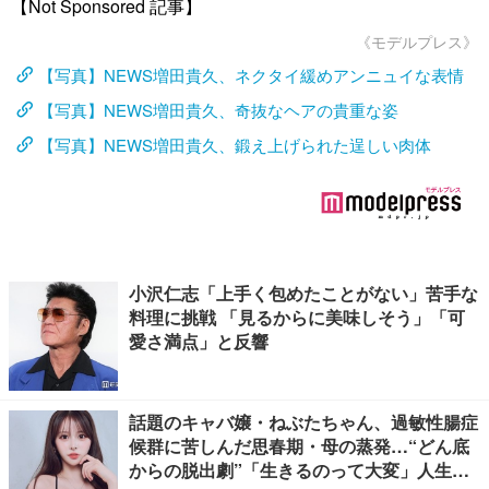
【Not Sponsored 記事】
《モデルプレス》
【写真】NEWS増田貴久、ネクタイ緩めアンニュイな表情
【写真】NEWS増田貴久、奇抜なヘアの貴重な姿
【写真】NEWS増田貴久、鍛え上げられた逞しい肉体
小沢仁志「上手く包めたことがない」苦手な
料理に挑戦 「見るからに美味しそう」「可
愛さ満点」と反響
話題のキャバ嬢・ねぶたちゃん、過敏性腸症
候群に苦しんだ思春期・母の蒸発…“どん底
からの脱出劇”「生きるのって大変」人生変