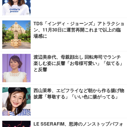
TDS「インディ・ジョーンズ」アトラクショ
ン、11月30日に運営再開これまで以上の臨
場感に
渡辺美奈代、母親顔出し 回転寿司でランチ
楽しむ姿に反響「お母様可愛い」「似てる」
と反響
西山茉希、エビフライなど朝から作る揚げ物
披露「尊敬する」「いい色に揚がってる」
LE SSERAFIM、怒涛のノンストップパフォ