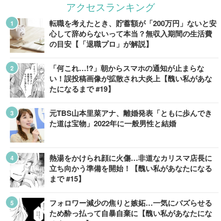
アクセスランキング
転職を考えたとき、貯蓄額が「200万円」ないと安
心して辞めらないって本当？無収入期間の生活費
の目安【「退職プロ」が解説】
「何これ…!?」朝からスマホの通知が止まらな
い！誤投稿画像が拡散され大炎上【醜い私があな
たになるまで #19】
元TBS山本里菜アナ、離婚発表「ともに歩んでき
た道は宝物」2022年に一般男性と結婚
熱湯をかけられ顔に火傷…非道なカリスマ店長に
立ち向かう準備を開始！【醜い私があなたになる
まで #15】
フォロワー減少の焦りと嫉妬…一気にバズらせる
ため酔っ払って自暴自棄に【醜い私があなたにな