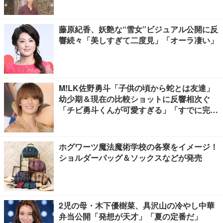
る」
藤原紀香、妖艶な“雪女”ビジュアル公開に反
響続々「美しすぎて二度見」「オーラ凄い」
M!LK佐野勇斗「子供の頃から蛇とは友達」
幼少期＆現在の比較ショットに反響相次ぐ
「チビ勇斗くんが可愛すぎる」「すでに完成
されてる」
ホグワーツ魔法魔術学校の各寮をイメージ！
ショルダーバッグ＆ソックスなどが発売
2児の母・木下優樹菜、具沢山の冷やし中華
弁当公開「発想が天才」「夏の定番だ」