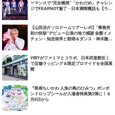
ーマンスで“完全燃焼”「かわだめ」チャレン
ジでFEARNOT魅了・日本満喫裏話も【ライ
ブレポート】
【山田涼介ソロドームツアーレポ】“事務所
初の快挙”デビュー公演の地で感謝 金髪イメ
チェン・知念侑李と歌唱＆ダンス・神木隆之
介の声…サプライズ満載
VIBYがファミマとコラボ、日本武道館近く
で店舗ラッピング＆限定ブロマイドを全国展
開
『映画ちいかわ 人魚の島のひみつ』ボンボ
ンドロップシールが入場者特典第2弾に！ 8
月8日から