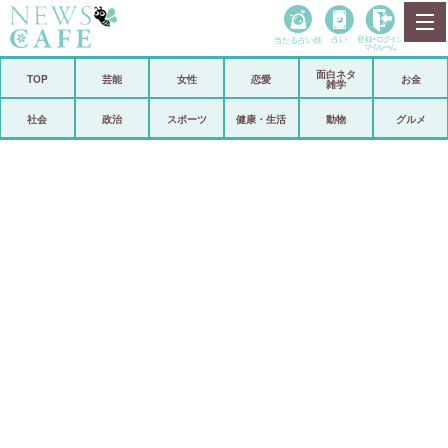
当たる占い師
占い
登録•
ログイン
マイルーム
面白ネタ
ホーム
TOP
芸能
女性
恋愛
お金
雑学
社会
政治
社会
政治
スポーツ
健康・生活
動物
グルメ
経済
海外
芸能
スポーツ
恋愛
ビックリ
コメントポスト
アリ／ナシ
リリース
ショップ
登録・ログイン/マイルーム