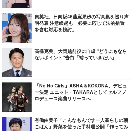
えた言葉とは【インタビュー連載Vol.1】
集英社、日向坂46藤嶌果歩の写真集を巡り声
明発表 注意喚起も「必要に応じて法的措置
を含む対応を検討」
高橋克典、大岡越前役に自虐 “どうにもなら
ないポイント”告白「補っていきたい」
「No No Girls」ASHA＆KOKONA、デビュ
ー決定 ユニット・TAKARAとしてセルフプ
ロデュース楽曲リリースへ
有働由美子「こんなもんです一人暮らしの朝
ごはん」野菜を使った手料理公開「作ってみ