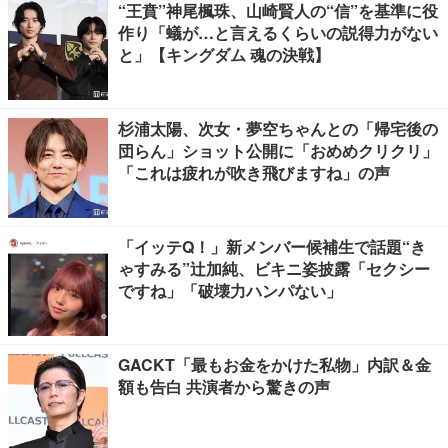
“王賁”神尾楓珠、山崎賢人の“信”を基準に役
作り「蟻が…と言えるくらいの説得力がない
と」【キングダム 魂の決戦】
杉浦太陽、次女・夢空ちゃんとの「帰宅後の
団らん」ショット公開に「おめめクリクリ」
「これは疲れが吹き飛びますね」の声
「イッテQ！」新メンバー候補生で話題“き
ゃすみる”辻加純、ビキニ姿披露「セクシー
ですね」「破壊力ハンパない」
GACKT「最もお金をかけた私物」内訳＆金
額も告白 共演者から驚きの声