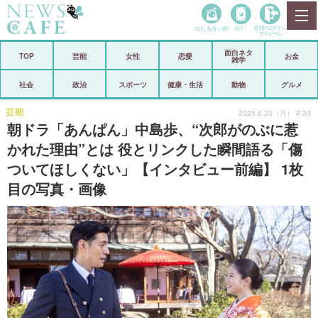
当たる占い師
占い
登録•
ログイン
マイルーム
面白ネタ
ホーム
TOP
芸能
女性
恋愛
お金
雑学
社会
政治
社会
政治
スポーツ
健康・生活
動物
グルメ
経済
海外
芸能
2025.6.23（月） 8:30
朝ドラ「あんぱん」中島歩、“次郎がのぶに惹
芸能
スポーツ
かれた理由”とは 役とリンクした瞬間語る「傷
ついてほしくない」【インタビュー前編】 1枚
恋愛
ビックリ
目の写真・画像
コメントポスト
アリ／ナシ
リリース
ショップ
登録・ログイン/マイルーム