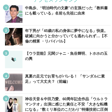
中島歩、“明治時代の文豪”の玄孫だった「教科書
にも載っている」名前も先祖に由来
年下男が「45歳の私の身体に夢中になる」快楽。
破滅に向かうと分かっていても逃れられず…【不
倫の精算 ・リバイバル】
【ウラ芸能】元関ジャニ・魚谷輝明、トホホの玉
の輿
真夏の足元でお育ちがバレる！ 「サンダルに素
足」って大丈夫？（前編）
神谷天音＆中田乃愛、60周年記念作品「ウルトラ
マンテオ」出演に感じた責任と不安「大きな転機
になる」“数ミリ単位のこだわり”特撮技術に圧倒