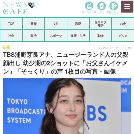
当たる占い師
占い
登録•
ログイン
マイルーム
面白ネタ
ホーム
TOP
芸能
女性
恋愛
お金
雑学
社会
政治
社会
政治
スポーツ
健康・生活
動物
グルメ
経済
海外
芸能
2025.6.17（火） 11:45
TBS浦野芽良アナ、ニュージーランド人の父親
芸能
スポーツ
顔出し 幼少期の2ショットに「お父さんイケメ
ン」「そっくり」の声 1枚目の写真・画像
恋愛
ビックリ
コメントポスト
アリ／ナシ
リリース
ショップ
登録・ログイン/マイルーム