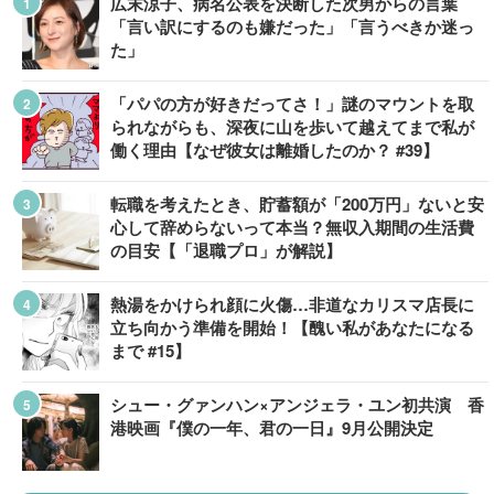
広末涼子、病名公表を決断した次男からの言葉
「言い訳にするのも嫌だった」「言うべきか迷っ
た」
「パパの方が好きだってさ！」謎のマウントを取
られながらも、深夜に山を歩いて越えてまで私が
働く理由【なぜ彼女は離婚したのか？ #39】
転職を考えたとき、貯蓄額が「200万円」ないと安
心して辞めらないって本当？無収入期間の生活費
の目安【「退職プロ」が解説】
熱湯をかけられ顔に火傷…非道なカリスマ店長に
立ち向かう準備を開始！【醜い私があなたになる
まで #15】
シュー・グァンハン×アンジェラ・ユン初共演 香
港映画『僕の一年、君の一日』9月公開決定