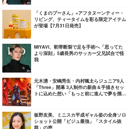
「くまのプーさん」×アフタヌーンティー・
リビング、ティータイムを彩る限定アイテム
が登場【7月31日発売】
MIYAVI、靭帯断裂で足を手術へ「思ってた
より深刻」5歳長男のサッカー父兄試合で怪
我
元木湧・安嶋秀生・内村颯太らジュニア9人
「Three」開幕 3人制作の新曲＆手描きセッ
トに込めた想い「もっと前に進んで夢を掴み
たい」【ゲネプロレポ】
板野友美、ミニスカ平成ギャル姿の全身ソロ
ショット公開「ビジュ最強」「スタイル抜
群」の声