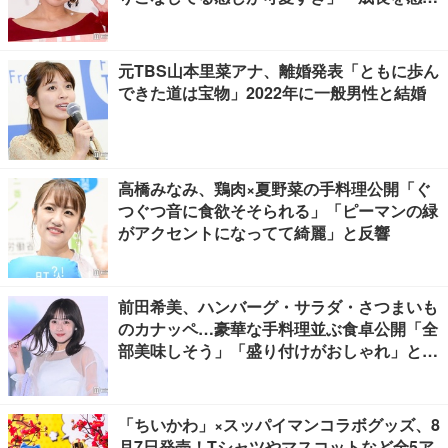
る」の声
元TBS山本里菜アナ、離婚発表「ともに歩ん
できた道は宝物」2022年に一般男性と結婚
高橋みなみ、鶏肉×夏野菜の手料理公開「ぐ
つぐつ音に食欲そそられる」「ピーマンの緑
がアクセントになってて綺麗」と反響
前田希美、ハンバーグ・サラダ・さつまいも
のカナッペ…豪華な手料理並ぶ食卓公開「全
部美味しそう」「盛り付けがおしゃれ」と絶
賛の声
「ちいかわ」×スッパイマンコラボグッズ、8
月7日発売！Tシャツやマスコットなど全5ア