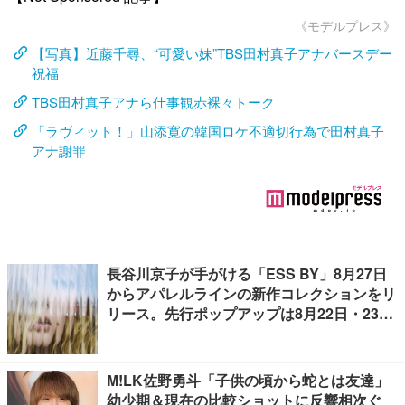
《モデルプレス》
【写真】近藤千尋、“可愛い妹”TBS田村真子アナバースデー
祝福
TBS田村真子アナら仕事観赤裸々トーク
「ラヴィット！」山添寛の韓国ロケ不適切行為で田村真子
アナ謝罪
長谷川京子が手がける「ESS BY」8月27日
からアパレルラインの新作コレクションをリ
リース。先行ポップアップは8月22日・23日
開催
M!LK佐野勇斗「子供の頃から蛇とは友達」
幼少期＆現在の比較ショットに反響相次ぐ