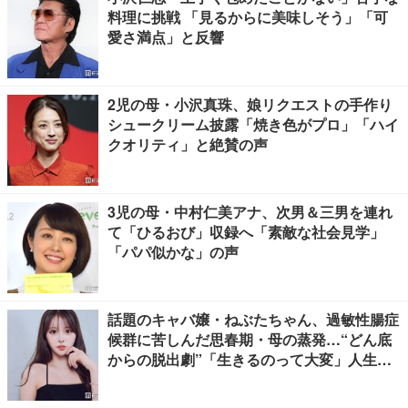
料理に挑戦 「見るからに美味しそう」「可
愛さ満点」と反響
2児の母・小沢真珠、娘リクエストの手作り
シュークリーム披露「焼き色がプロ」「ハイ
クオリティ」と絶賛の声
3児の母・中村仁美アナ、次男＆三男を連れ
て「ひるおび」収録へ「素敵な社会見学」
「パパ似かな」の声
話題のキャバ嬢・ねぶたちゃん、過敏性腸症
候群に苦しんだ思春期・母の蒸発…“どん底
からの脱出劇”「生きるのって大変」人生変
えた言葉とは【インタビュー連載Vol.1】