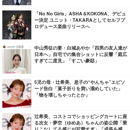
「No No Girls」ASHA＆KOKONA、デビュ
ー決定 ユニット・TAKARAとしてセルフプ
ロデュース楽曲リリースへ
中山秀征の妻・白城あやか「四男の友人達が
日本へ」自宅での集合ショットに反響「庭広
すぎて二度見」「すごい豪邸」
5児の母・辻希美、息子の“やんちゃ”エピソ
ード告白「菓子折りを買い溜めしていた」
「物を壊しちゃったとか」
辻希美、コストコでショッピングカートに座
る次女・夢空（ゆめあ）ちゃんの姿公開「乗
りこなしてる感じが可愛すぎ」「成長を感じ