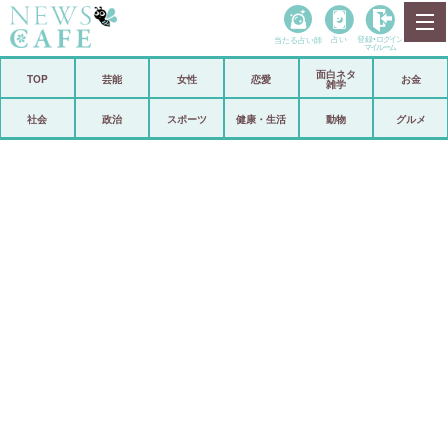
当たる占い師
占い
登録•
ログイン
マイルーム
面白ネタ
ホーム
TOP
芸能
女性
恋愛
お金
雑学
社会
政治
社会
政治
スポーツ
健康・生活
動物
グルメ
経済
海外
芸能
スポーツ
恋愛
ビックリ
コメントポスト
アリ／ナシ
リリース
ショップ
登録・ログイン/マイルーム