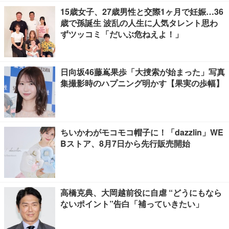
15歳女子、27歳男性と交際1ヶ月で妊娠…36
歳で孫誕生 波乱の人生に人気タレント思わ
ずツッコミ「だいぶ危ねえよ！」
日向坂46藤嶌果歩「大捜索が始まった」写真
集撮影時のハプニング明かす【果実の歩幅】
ちいかわがモコモコ帽子に！「dazzlin」WE
Bストア、8月7日から先行販売開始
高橋克典、大岡越前役に自虐 “どうにもなら
ないポイント”告白「補っていきたい」