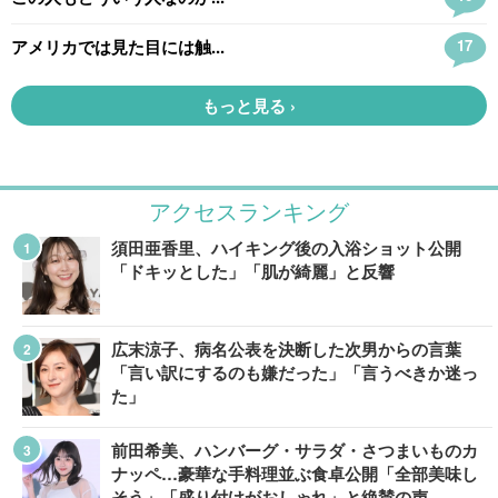
アクセスランキング
須田亜香里、ハイキング後の入浴ショット公開
「ドキッとした」「肌が綺麗」と反響
広末涼子、病名公表を決断した次男からの言葉
「言い訳にするのも嫌だった」「言うべきか迷っ
た」
前田希美、ハンバーグ・サラダ・さつまいものカ
ナッペ…豪華な手料理並ぶ食卓公開「全部美味し
そう」「盛り付けがおしゃれ」と絶賛の声