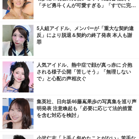
「チビ勇斗くんが可愛すぎる」「すでに完成
されてる」
5人組アイドル、メンバーが「重大な契約違
反」により脱退＆契約の終了発表 本人も謝
罪
人気アイドル、熱中症で顔が真っ赤に 介抱
される様子公開「苦しそう」「無理しない
で」と心配の声相次ぐ
集英社、日向坂46藤嶌果歩の写真集を巡り声
明発表 注意喚起も「必要に応じて法的措置
を含む対応を検討」
小沢仁志「上手く包めたことがない」苦手な