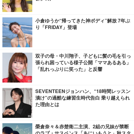
小倉ゆうか“帰ってきた神ボディ”解放 7年ぶ
り「FRIDAY」登場
双子の母・中川翔子、子どもに髪の毛を引っ
張られ困っている様子公開「ママあるある」
「乱れっぷりに笑った」と反響
SEVENTEENジョンハン、“18時間レッスン
漬け”の過酷な練習生時代告白 乗り越えられ
た理由とは
榮倉奈々＆赤楚衛二主演、2組の兄妹が禁断
のラブ・サスペンス「あにいもうと」秋スタ