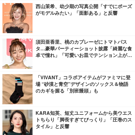
西山茉希、幼少期の写真公開「すでにポーズ
がモデルみたい」「面影ある」と反響
須田亜香里、桃のカプレーゼにトマトパス
タ…豪華パーティーショット披露「綺麗な食
卓で憧れ」「可愛いお皿でテンション上が
る」の声
「VIVANT」コラボアイテムがファミマに登
場 “砂漠と青空”デザインのソックス＆物語
のカギを握る「別班饅頭」も
KARA知英、短丈ユニフォームから美ウエス
トちらり「脚長すぎてびっくり」「圧巻のス
タイル」と反響