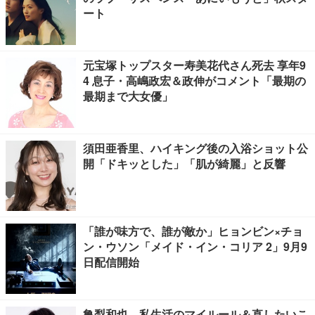
ート
元宝塚トップスター寿美花代さん死去 享年9
4 息子・高嶋政宏＆政伸がコメント「最期の
最期まで大女優」
須田亜香里、ハイキング後の入浴ショット公
開「ドキッとした」「肌が綺麗」と反響
「誰が味方で、誰が敵か」ヒョンビン×チョ
ン・ウソン「メイド・イン・コリア 2」9月9
日配信開始
亀梨和也、私生活のマイルール＆直したいこ