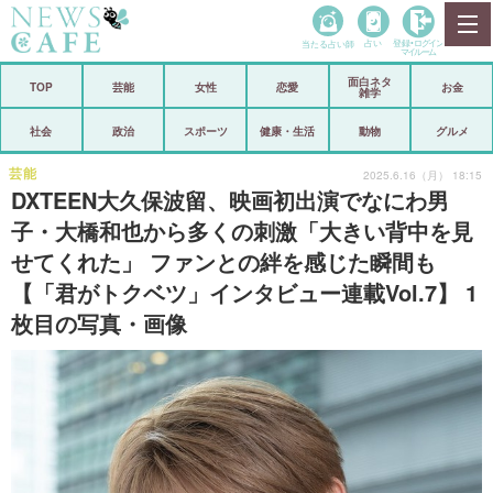
当たる占い師
占い
登録•
ログイン
マイルーム
面白ネタ
ホーム
TOP
芸能
女性
恋愛
お金
雑学
社会
政治
社会
政治
スポーツ
健康・生活
動物
グルメ
経済
海外
芸能
2025.6.16（月） 18:15
DXTEEN大久保波留、映画初出演でなにわ男
芸能
スポーツ
子・大橋和也から多くの刺激「大きい背中を見
せてくれた」 ファンとの絆を感じた瞬間も
恋愛
ビックリ
【「君がトクベツ」インタビュー連載Vol.7】 1
コメントポスト
アリ／ナシ
枚目の写真・画像
リリース
ショップ
登録・ログイン/マイルーム