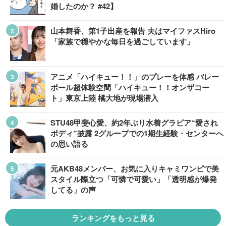
婚したのか？ #42】
山本舞香、第1子出産を報告 夫はマイファスHiro
「家族で穏やかな毎日を過ごしています」
アニメ「ハイキュー！！」のプレーを体感 バレー
ボール超体験空間「ハイキュー！！オンザコー
ト」東京上陸 橘大地が現場潜入
STU48甲斐心愛、約2年ぶり水着グラビア“愛され
ボディ”披露 2グループでの1期生経験・センターへ
の思い語る
元AKB48メンバー、お気に入りキャミワンピで美
スタイル際立つ「可憐で可愛い」「透明感が爆発
してる」の声
ランキングをもっと見る