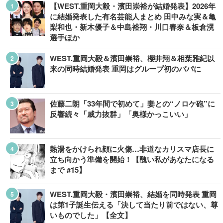
【WEST.重岡大毅・濱田崇裕が結婚発表】2026年
に結婚発表した有名芸能人まとめ 田中みな実＆亀
梨和也・新木優子＆中島裕翔・川口春奈＆板倉滉
選手ほか
WEST.重岡大毅＆濱田崇裕、櫻井翔＆相葉雅紀以
来の同時結婚発表 重岡はグループ初のパパに
佐藤二朗「33年間で初めて」妻との“ノロケ砲”に
反響続々「威力抜群」「奥様かっこいい」
熱湯をかけられ顔に火傷…非道なカリスマ店長に
立ち向かう準備を開始！【醜い私があなたになる
まで #15】
WEST.重岡大毅・濱田崇裕、結婚を同時発表 重岡
は第1子誕生伝える「決して当たり前ではない、尊
いものでした」【全文】