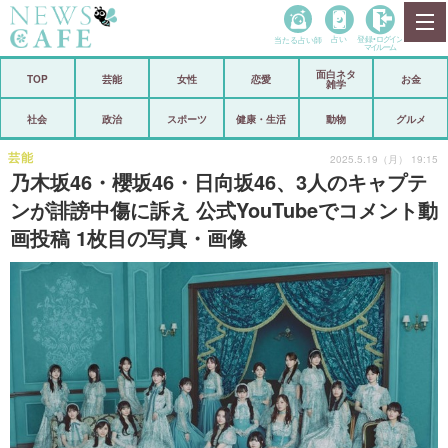
当たる占い師
占い
登録•
ログイン
マイルーム
面白ネタ
ホーム
TOP
芸能
女性
恋愛
お金
雑学
社会
政治
社会
政治
スポーツ
健康・生活
動物
グルメ
経済
海外
芸能
2025.5.19（月） 19:15
乃木坂46・櫻坂46・日向坂46、3人のキャプテ
芸能
スポーツ
ンが誹謗中傷に訴え 公式YouTubeでコメント動
画投稿 1枚目の写真・画像
恋愛
ビックリ
コメントポスト
アリ／ナシ
リリース
ショップ
登録・ログイン/マイルーム