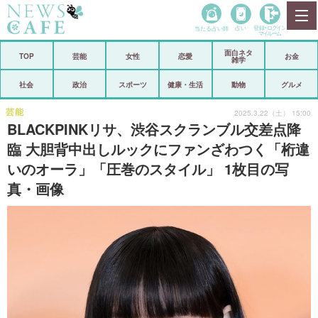
当たる占い師
占い
登録•
ログイン
マイルーム
面白ネタ
ホーム
TOP
芸能
女性
恋愛
お金
雑学
社会
政治
社会
政治
スポーツ
健康・生活
動物
グルメ
経済
海外
芸能
2025.3.22（土） 15:00
BLACKPINKリサ、渋谷スクランブル交差点降
芸能
スポーツ
臨 大胆背中出しルックにファンざわつく「桁違
いのオーラ」「圧巻のスタイル」 1枚目の写
恋愛
ビックリ
真・画像
コメントポスト
アリ／ナシ
リリース
ショップ
登録・ログイン/マイルーム