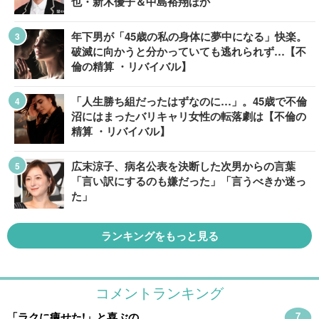
也・新木優子＆中島裕翔ほか
年下男が「45歳の私の身体に夢中になる」快楽。
破滅に向かうと分かっていても逃れられず…【不
倫の精算 ・リバイバル】
「人生勝ち組だったはずなのに…」。45歳で不倫
沼にはまったバリキャリ女性の転落劇は【不倫の
精算 ・リバイバル】
広末涼子、病名公表を決断した次男からの言葉
「言い訳にするのも嫌だった」「言うべきか迷っ
た」
ランキングをもっと見る