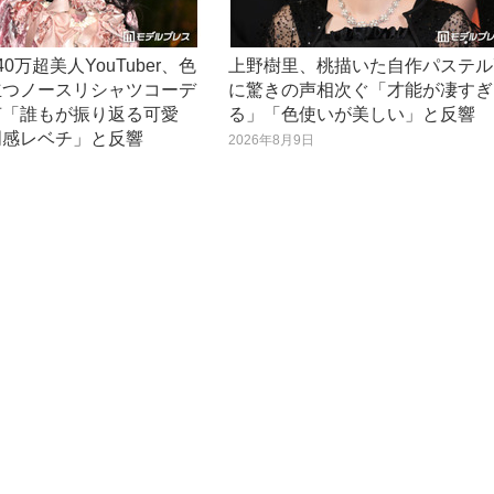
0万超美人YouTuber、色
上野樹里、桃描いた自作パステル
立つノースリシャツコーデ
に驚きの声相次ぐ「才能が凄すぎ
声「誰もが振り返る可愛
る」「色使いが美しい」と反響
明感レベチ」と反響
2026年8月9日
日