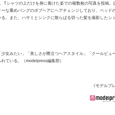
on」とつづり、Tシャツの上だけを身に着けた姿での複数枚の写真を投稿
リーな重めバングのボブヘアにヘアチェンジしており、ベッド
いる。また、ハサミとシンクに散らばる切った髪を撮影したシ
「少女みたい」「美しさが際立つヘアスタイル」「クールビュ
いる。（modelpress編集部）
《モデルプ