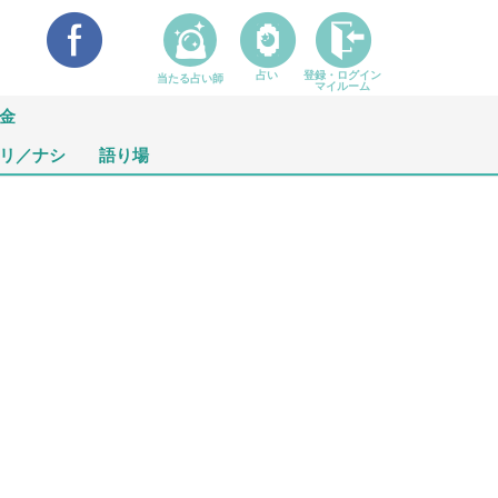
占い
登録・ログイン
当たる占い師
マイルーム
金
リ／ナシ
語り場