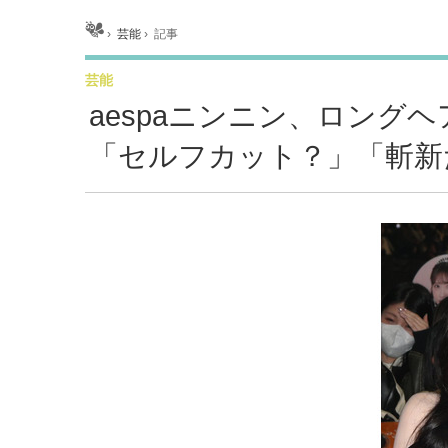
ホーム
›
芸能
›
記事
芸能
aespaニンニン、ロング
「セルフカット？」「斬新