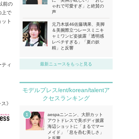
に「美脚が眩しい」「おし
。以前の
ゃれで可愛すぎ」と絶賛の
声
の上で
ョット
元乃木坂46佐藤璃果、美脚
＆美腕際立つレースミニキ
ャミワンピ姿披露「透明感
レベチすぎる」「夏の妖
精」と反響
最新ニュースをもっと見る
ーティ
モデルプレス/ent/korean/talentア
クセスランキング
レス》
aespaニンニン、大胆カット
アウトドレスで美ボディ披露
海辺ショットに「まるでマー
メイド」「息を呑む美しさ」
と反響