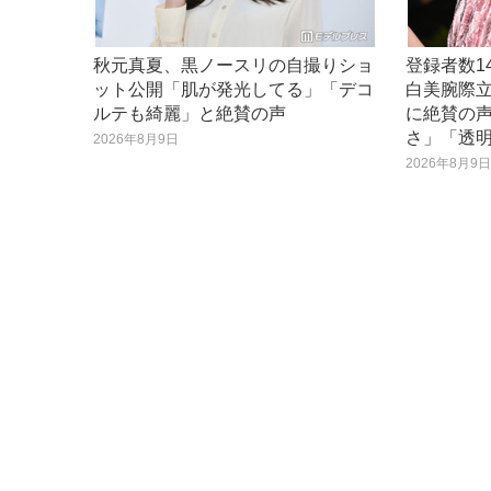
秋元真夏、黒ノースリの自撮りショ
登録者数14
ット公開「肌が発光してる」「デコ
白美腕際
ルテも綺麗」と絶賛の声
に絶賛の
さ」「透
2026年8月9日
2026年8月9