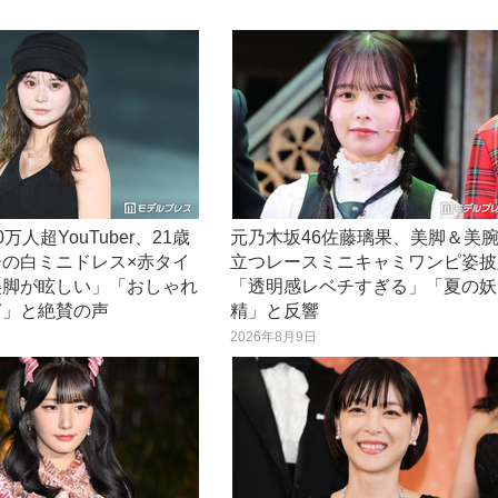
万人超YouTuber、21歳
元乃木坂46佐藤璃果、美脚＆美
ーの白ミニドレス×赤タイ
立つレースミニキャミワンピ姿披
美脚が眩しい」「おしゃれ
「透明感レベチすぎる」「夏の妖
ぎ」と絶賛の声
精」と反響
日
2026年8月9日