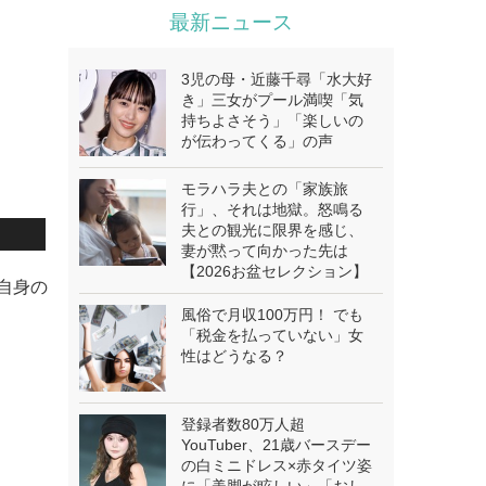
最新ニュース
3児の母・近藤千尋「水大好
き」三女がプール満喫「気
持ちよさそう」「楽しいの
が伝わってくる」の声
モラハラ夫との「家族旅
行」、それは地獄。怒鳴る
夫との観光に限界を感じ、
妻が黙って向かった先は
【2026お盆セレクション】
、自身の
風俗で月収100万円！ でも
「税金を払っていない」女
性はどうなる？
登録者数80万人超
YouTuber、21歳バースデー
の白ミニドレス×赤タイツ姿