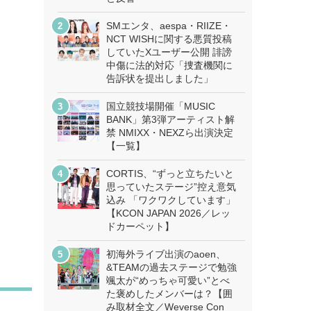
SMエンタ、aespa・RIIZE・
NCT WISHに関する悪質投稿
していたXユーザー公開 誹謗
中傷に法的対応「捜査機関に
告訴状を提出しました」
国立競技場開催「MUSIC
BANK」第3弾アーティスト解
禁 NMIXX・NEXZら出演決定
【一覧】
CORTIS、“ずっと立ちたいと
思っていたステージ”控え意気
込み 「ワクワクしています」
【KCON JAPAN 2026／レッ
ドカーペット】
初海外ライブ出演のaoen、
&TEAMの過去ステージで勉強
颯太が“めっちゃ可愛い”とべ
た褒めしたメンバーは？【囲
み取材全文／Weverse Con