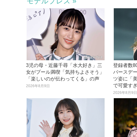
モデルプレス
3児の母・近藤千尋「水大好き」三
登録者数80
女がプール満喫「気持ちよさそう」
バースデ
「楽しいのが伝わってくる」の声
ツ姿に「
で可愛す
2026年8月9日
2026年8月9