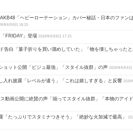
AKB48「ヘビーローテーション」カバー秘話・日本のファン
26年8月6日 18:15
「FRIDAY」登場
2026年8月6日 17:15
ード告白「菓子折りを買い溜めしていた」「物を壊しちゃったと
ショット公開「ビジュ最強」「スタイル抜群」の声
2026年8月4日 
し入れ披露「レベルが違う」「これは嬉しすぎる」と反響
202
Me」ダンス動画公開に絶賛の声「揃ってスタイル抜群」「本物のアイ
露「たっぷりでスタミナつきそう」「絶妙な火加減で最高」
2