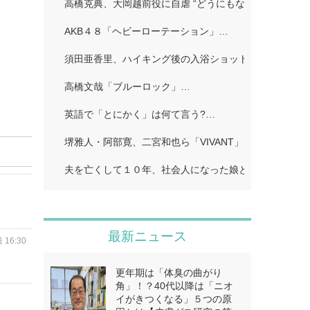
高橋克典、大岡越前役に自虐 “どうにもならないポイン
AKB４８「ヘビーローテーション」…
須田亜香里、ハイキング後の入浴ショット公開「ドキッ
高橋文哉「ブルーロック」…
英語で「とにかく」は何て言う?…
堺雅人・阿部寛、二宮和也ら「VIVANT」…
夫を亡くして１０年、社会人になった娘とふたり暮らし
最新ニュース
 16:30
更年期は「体臭の曲がり
角」！？40代以降は「ニオ
イがきつくなる」５つの原