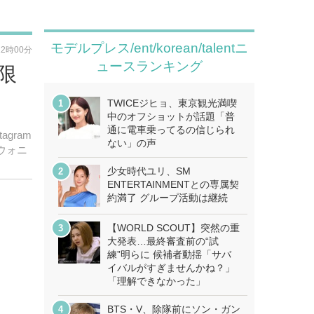
モデルプレス/ent/korean/talentニ
12時00分
ュースランキング
限
TWICEジヒョ、東京観光満喫
中のオフショットが話題「普
通に電車乗ってるの信じられ
gram
ない」の声
ウォニ
少女時代ユリ、SM
ENTERTAINMENTとの専属契
約満了 グループ活動は継続
【WORLD SCOUT】突然の重
大発表…最終審査前の“試
練”明らに 候補者動揺「サバ
イバルがすぎませんかね？」
「理解できなかった」
BTS・V、除隊前にソン・ガン