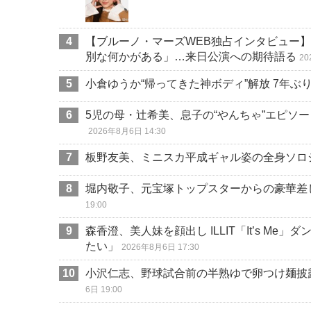
【ブルーノ・マーズWEB独占インタビュー】
別な何かがある」…来日公演への期待語る
20
小倉ゆうか“帰ってきた神ボディ”解放 7年ぶり
5児の母・辻希美、息子の“やんちゃ”エピソ
2026年8月6日 14:30
板野友美、ミニスカ平成ギャル姿の全身ソロ
堀内敬子、元宝塚トップスターからの豪華差
19:00
森香澄、美人妹を顔出し ILLIT「It’s 
たい」
2026年8月6日 17:30
小沢仁志、野球試合前の半熟ゆで卵つけ麺披
6日 19:00