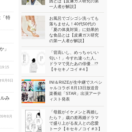
因とは【皮膚ガス研究の第
一人者が解説】
は「特
お風呂でゴシゴシ洗っても
落ちません！40代50代の
「夏の体臭対策」に効果的
な食品とは【皮膚ガス研究
の第一人者が解説】
か」
「背高いし、めっちゃいい
匂い！」今すれ違った人、
ドラマで見たあの俳優…!?
19:15
【キセキノコイ #４】
6年8月6日
INI＆RIIZEが生中継でスペシ
ャルコラボ 8月13日放送音
楽番組「STAR」出演アーテ
ドルみ
ィスト発表
「母親がイケメンと再婚し
026年8月
たら？」歳の差再婚ドラマ
で盛り上がる友人との恋愛
トーク【キセキノコイ #３】