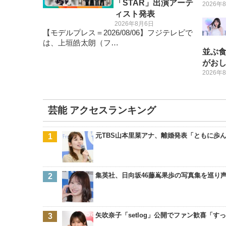
「STAR」出演アーテ
2026年
ィスト発表
2026年8月6日
【モデルプレス＝2026/08/06】フジテレビで
は、上垣皓太朗（フ…
並ぶ
がお
2026年
芸能 アクセスランキング
元TBS山本里菜アナ、離婚発表「ともに歩ん
集英社、日向坂46藤嶌果歩の写真集を巡り
矢吹奈子「setlog」公開でファン歓喜「