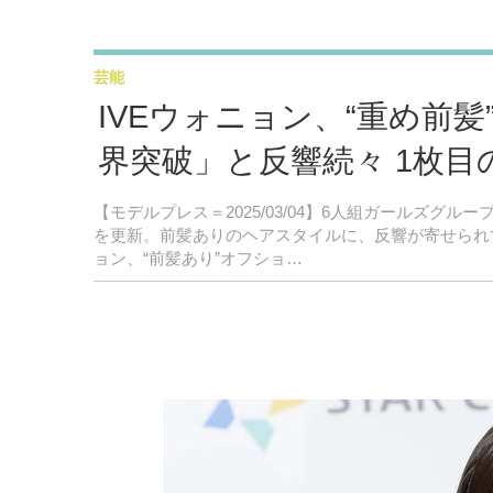
芸能
IVEウォニョン、“重め前
界突破」と反響続々 1枚目
【モデルプレス＝2025/03/04】6人組ガールズグループ
を更新。前髪ありのヘアスタイルに、反響が寄せられ
ョン、“前髪あり”オフショ…