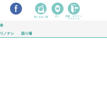
占い
登録・ログイン
当たる占い師
マイルーム
金
リ／ナシ
語り場