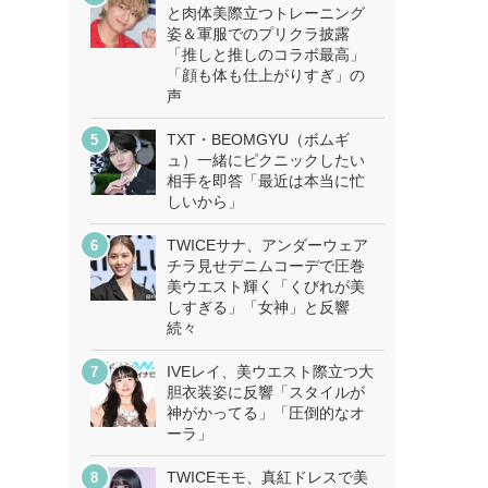
と肉体美際立つトレーニング
姿＆軍服でのプリクラ披露
「推しと推しのコラボ最高」
「顔も体も仕上がりすぎ」の
声
TXT・BEOMGYU（ボムギ
ュ）一緒にピクニックしたい
相手を即答「最近は本当に忙
しいから」
TWICEサナ、アンダーウェア
チラ見せデニムコーデで圧巻
美ウエスト輝く「くびれが美
しすぎる」「女神」と反響
続々
IVEレイ、美ウエスト際立つ大
胆衣装姿に反響「スタイルが
神がかってる」「圧倒的なオ
ーラ」
TWICEモモ、真紅ドレスで美