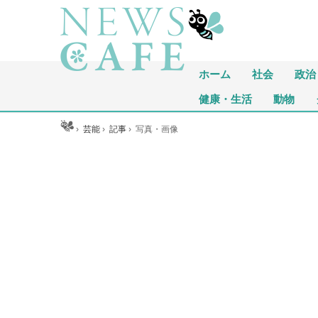
ホーム
社会
政治
健康・生活
動物
ホーム
›
芸能
›
記事
›
写真・画像