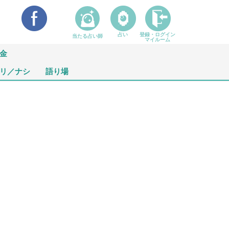
占い
登録・ログイン
当たる占い師
マイルーム
金
リ／ナシ
語り場