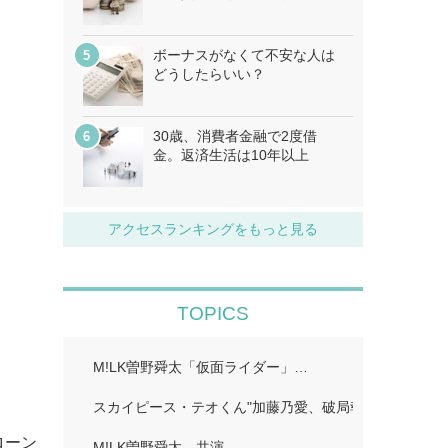
ボーナスがなくて不安な人は
どうしたらいい？
30歳、消費者金融で2度借
金。返済生活は10年以上
アクセスランキングをもっと見る
TOPICS
M!LK曽野舜太「仮面ライダー」…
スカイピース・テオくん"加藤乃愛、破局報告「どちら
ローン
M!LK曽野舜太、共演…