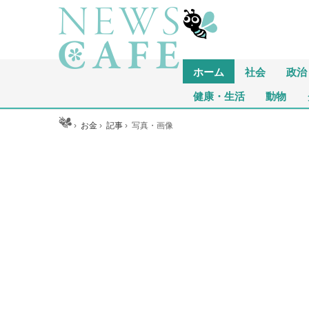
ホーム
社会
政治
健康・生活
動物
ホーム
›
お金
›
記事
›
写真・画像