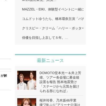
MAZZEL・EIKI、体験型イベントに一緒に行きたい人
コムドットゆうたら、橋本環奈主演「バカンスの法則」
クリスピー・クリーム「ハリー・ポッター」…
俳優を目指し上京して５年。…
最新ニュース
DOMOTO堂本光一＆井上芳
」が解
雄、ツアー各会場に募金箱
設置を報告 熊本地震受け
「ステージから元気を届け
られる形になれば」
桜井玲香、乃木坂46卒業
後“7年ぶり”アリーナ公演は