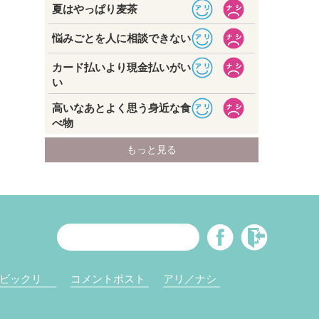
ビックリ
コメントポスト
アリ／ナシ