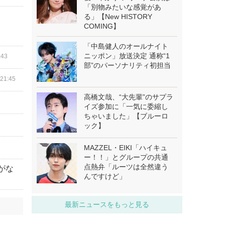
「別物みたいな感覚があ
る」【New HISTORY
COMING】
「中島健人のオールナイト
ニッポン」放送決定 通称“1
:43
部”のパーソナリティ初担当
21:45
高橋文哉、“大先輩”のサプラ
イズ参加に「一気に委縮し
ちゃいました」【ブルーロ
ック】
MAZZEL・EIKI「ハイキュ
ー！！」とグループの共通
点熱弁「ルーツは全然違う
がな
んですけど」
最新ニュースをもっと見る