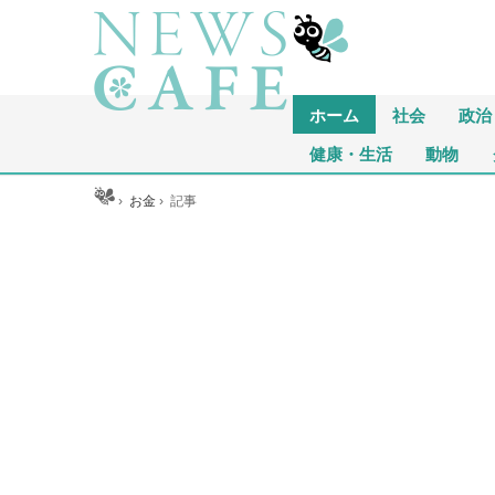
ホーム
社会
政治
健康・生活
動物
ホーム
›
お金
›
記事