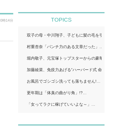
TOPICS
20時14分
双子の母・中川翔子、子どもに髪の毛を引っ張られ困っ
村重杏奈「パンチ力のある文章だった」…
堀内敬子、元宝塚トップスターからの豪華差し入れ披露
加藤綾菜、免疫力あげる“ハーバード式 命の野菜スープ
お風呂でゴシゴシ洗っても落ちません!…
更年期は「体臭の曲がり角」!?…
「女ってラクに稼げていいよな～」…