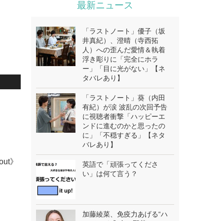
最新ニュース
「ラストノート」優子（坂
井真紀）、澄晴（寺西拓
人）への歪んだ愛情＆執着
浮き彫りに「完全にホラ
ー」「目に光がない」【ネ
タバレあり】
「ラストノート」葵（内田
.
有紀）が涙 波乱の次回予告
に視聴者衝撃「ハッピーエ
ンドに進むのかと思ったの
に」「不穏すぎる」【ネタ
バレあり】
bout》
英語で「頑張ってくださ
い」は何て言う？
加藤綾菜、免疫力あげる“ハ