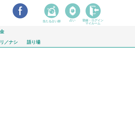
占い
登録・ログイン
当たる占い師
マイルーム
金
リ／ナシ
語り場