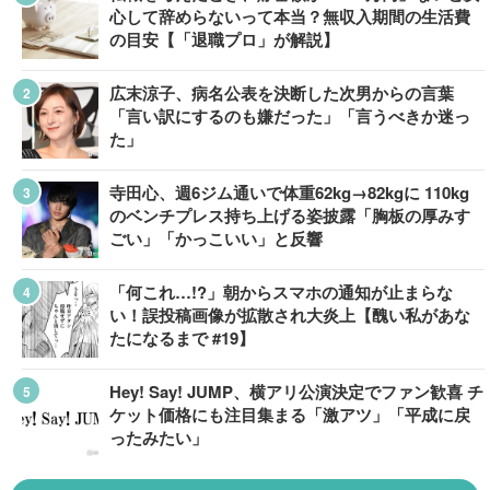
心して辞めらないって本当？無収入期間の生活費
の目安【「退職プロ」が解説】
広末涼子、病名公表を決断した次男からの言葉
「言い訳にするのも嫌だった」「言うべきか迷っ
た」
寺田心、週6ジム通いで体重62kg→82kgに 110kg
のベンチプレス持ち上げる姿披露「胸板の厚みす
ごい」「かっこいい」と反響
「何これ…!?」朝からスマホの通知が止まらな
い！誤投稿画像が拡散され大炎上【醜い私があな
たになるまで #19】
Hey! Say! JUMP、横アリ公演決定でファン歓喜 チ
ケット価格にも注目集まる「激アツ」「平成に戻
ったみたい」