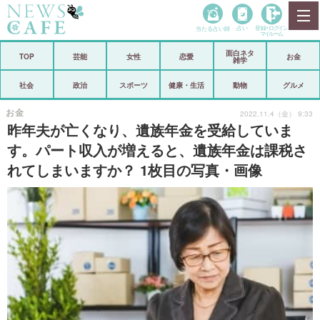
当たる占い師
占い
登録•
ログイン
マイルーム
面白ネタ
ホーム
TOP
芸能
女性
恋愛
お金
雑学
社会
政治
社会
政治
スポーツ
健康・生活
動物
グルメ
経済
海外
お金
2022.11.4（金） 9:33
昨年夫が亡くなり、遺族年金を受給していま
芸能
スポーツ
す。パート収入が増えると、遺族年金は課税さ
れてしまいますか？ 1枚目の写真・画像
恋愛
ビックリ
コメントポスト
アリ／ナシ
リリース
ショップ
登録・ログイン/マイルーム