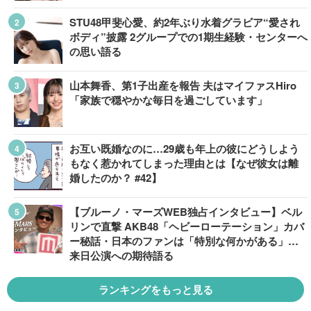
STU48甲斐心愛、約2年ぶり水着グラビア“愛され
ボディ”披露 2グループでの1期生経験・センターへ
の思い語る
山本舞香、第1子出産を報告 夫はマイファスHiro
「家族で穏やかな毎日を過ごしています」
お互い既婚なのに…29歳も年上の彼にどうしよう
もなく惹かれてしまった理由とは【なぜ彼女は離
婚したのか？ #42】
【ブルーノ・マーズWEB独占インタビュー】ベル
リンで直撃 AKB48「ヘビーローテーション」カバ
ー秘話・日本のファンは「特別な何かがある」…
来日公演への期待語る
ランキングをもっと見る