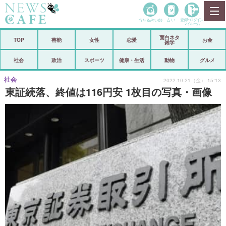
当たる占い師
占い
登録•
ログイン
マイルーム
面白ネタ
ホーム
TOP
芸能
女性
恋愛
お金
雑学
社会
政治
社会
政治
スポーツ
健康・生活
動物
グルメ
経済
海外
社会
2022.10.21（金） 15:13
東証続落、終値は116円安 1枚目の写真・画像
芸能
スポーツ
恋愛
ビックリ
コメントポスト
アリ／ナシ
リリース
ショップ
登録・ログイン/マイルーム