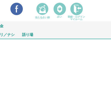
占い
登録・ログイン
当たる占い師
マイルーム
金
リ／ナシ
語り場