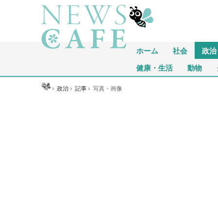
ホーム
社会
政治
健康・生活
動物
ホーム
›
政治
›
記事
›
写真・画像