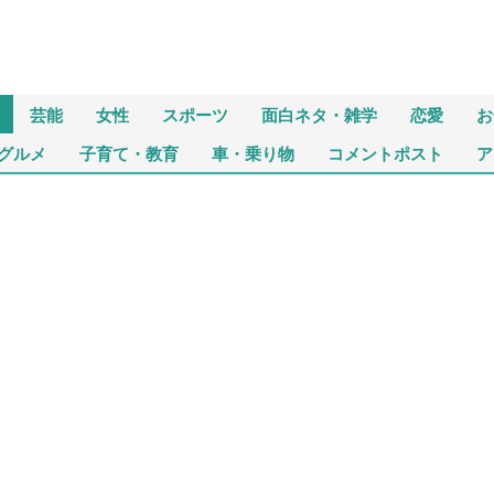
芸能
女性
スポーツ
面白ネタ・雑学
恋愛
お
グルメ
子育て・教育
車・乗り物
コメントポスト
ア