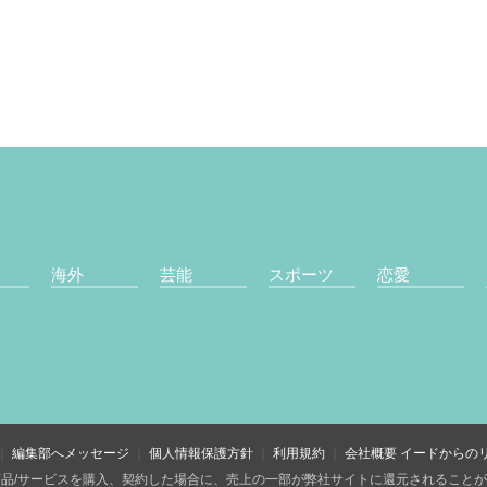
海外
芸能
スポーツ
恋愛
編集部へメッセージ
個人情報保護方針
利用規約
会社概要
イードからの
品/サービスを購入、契約した場合に、売上の一部が弊社サイトに還元されること