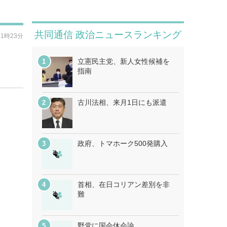
共同通信 政治ニュースランキング
11時23分
立憲民主党、新人女性候補を
指南
古川法相、来月1日にも派遣
政府、トマホーク500発購入
首相、在日コリアン差別を非
難
野党に国会休会論