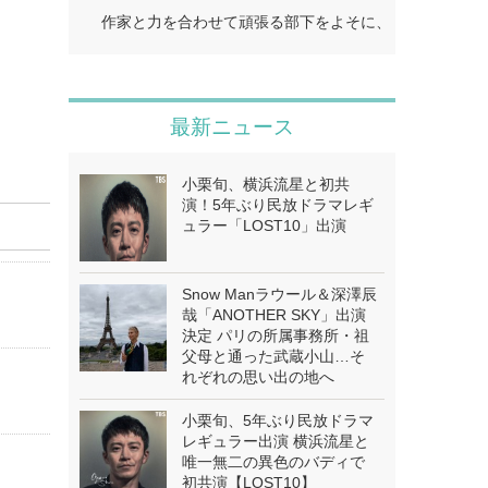
作家と力を合わせて頑張る部下をよそに、上司は陰で悪
最新ニュース
小栗旬、横浜流星と初共
演！5年ぶり民放ドラマレギ
ュラー「LOST10」出演
Snow Manラウール＆深澤辰
哉「ANOTHER SKY」出演
決定 パリの所属事務所・祖
父母と通った武蔵小山…そ
れぞれの思い出の地へ
小栗旬、5年ぶり民放ドラマ
レギュラー出演 横浜流星と
唯一無二の異色のバディで
初共演【LOST10】