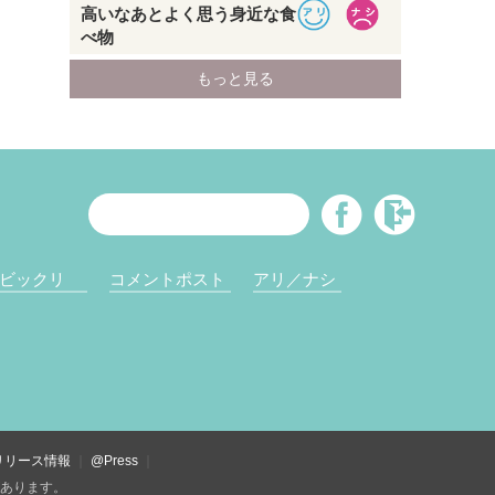
ビックリ
コメントポスト
アリ／ナシ
リリース情報
@Press
があります。