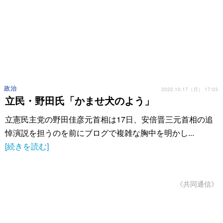
政治
2022.10.17（月） 17:03
立民・野田氏「かませ犬のよう」
立憲民主党の野田佳彦元首相は17日、安倍晋三元首相の追
悼演説を担うのを前にブログで複雑な胸中を明かし...
[続きを読む]
《共同通信》