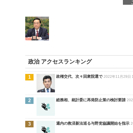
政治 アクセスランキング
政権交代、次々回衆院選で
2022年11月29日 1
総務相、統計委に再発防止策の検討要請
20
週内の救済新法巡る与野党協議開始を指示
2