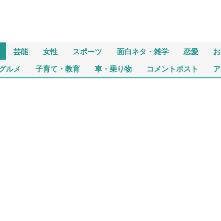
芸能
女性
スポーツ
面白ネタ・雑学
恋愛
お
グルメ
子育て・教育
車・乗り物
コメントポスト
ア