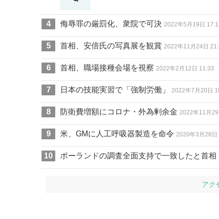
侮辱罪の厳罰化、衆院で可決
2022年5月19日 17:1
首相、安倍氏の写真展を観賞
2022年11月24日 21:
首相、職場接種会場を視察
2022年2月12日 11:33
日本の技能実習で「強制労働」
2022年7月20日 1
防衛費増額にコロナ・外為剰余金
2022年11月29
米、GMに人工呼吸器製造を命令
2020年3月28日 
ポーランドの調査全面支持で一致したと首相
アク