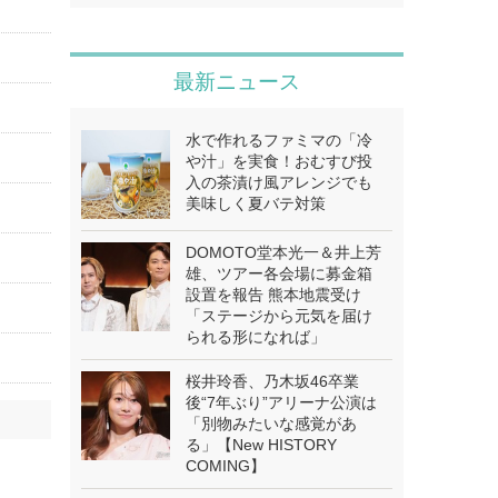
最新ニュース
水で作れるファミマの「冷
や汁」を実食！おむすび投
入の茶漬け風アレンジでも
美味しく夏バテ対策
DOMOTO堂本光一＆井上芳
雄、ツアー各会場に募金箱
設置を報告 熊本地震受け
「ステージから元気を届け
られる形になれば」
桜井玲香、乃木坂46卒業
後“7年ぶり”アリーナ公演は
「別物みたいな感覚があ
る」【New HISTORY
COMING】