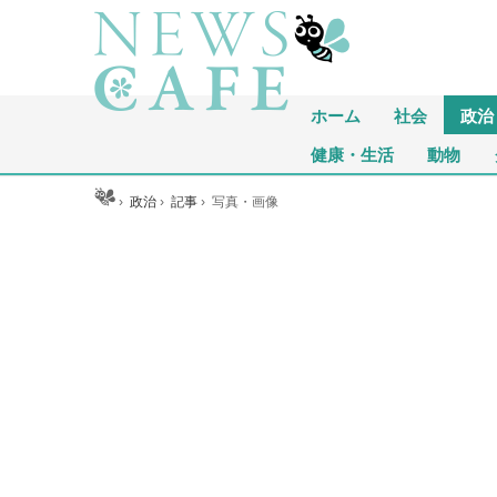
ホーム
社会
政治
健康・生活
動物
ホーム
›
政治
›
記事
›
写真・画像