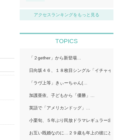
アクセスランキングをもっと見る
TOPICS
「２gether」から新登場…
日向坂４６、１８枚目シングル「イチャイチャ虫」…
「ラヴ上等」きぃーちゃん(…
加護亜依、子どもから「優勝」…
英語で「アメリカンドッグ」…
小栗旬、５年ぶり民放ドラマレギュラー出演…
お互い既婚なのに…２９歳も年上の彼にどうしようもな