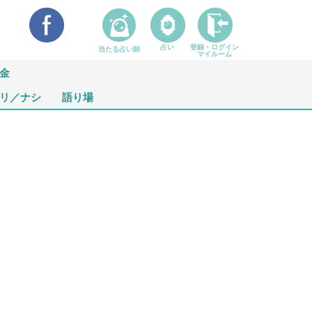
占い
登録・ログイン
当たる占い師
マイルーム
金
リ／ナシ
語り場