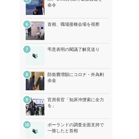
命令
首相、職場接種会場を視察
弔意表明の閣議了解見送り
防衛費増額にコロナ・外為剰
余金
官房長官「知床沖捜索に全力
を」
ポーランドの調査全面支持で
一致したと首相