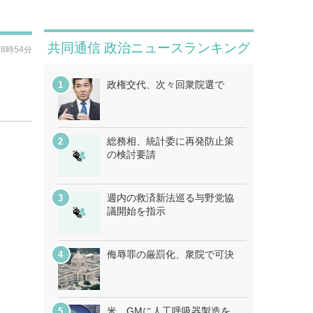
共同通信 政治ニュースランキング
18時54分
政権交代、次々回衆院選で
総務相、統計委に再発防止策
の検討要請
週内の救済新法巡る与野党協
議開始を指示
侮辱罪の厳罰化、衆院で可決
米、GMに人工呼吸器製造を