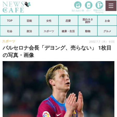
当たる占い師
占い
登録•
ログイン
マイルーム
面白ネタ
ホーム
TOP
芸能
女性
恋愛
お金
雑学
社会
政治
社会
政治
スポーツ
健康・生活
動物
グルメ
経済
海外
スポーツ
2022.7.7（木） 9:03
バルセロナ会長「デヨング、売らない」 1枚目
芸能
スポーツ
の写真・画像
恋愛
ビックリ
コメントポスト
アリ／ナシ
リリース
ショップ
登録・ログイン/マイルーム