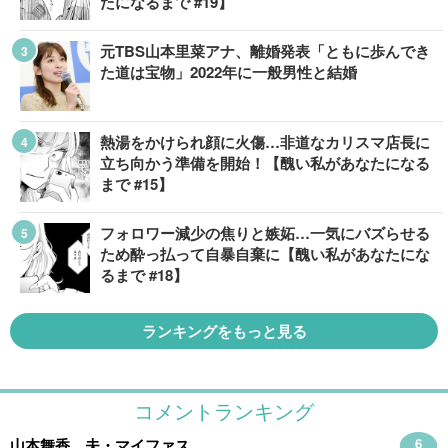
たになるまで #19】
元TBS山本里菜アナ、離婚発表「ともに歩んでき
た道は宝物」2022年に一般男性と結婚
熱湯をかけられ顔に火傷…非道なカリスマ店長に
立ち向かう準備を開始！【醜い私があなたになる
まで #15】
フォロワー減少の焦りと嫉妬…一気にバズらせる
ため酔っ払って自暴自棄に【醜い私があなたにな
るまで #18】
ランキングをもっと見る