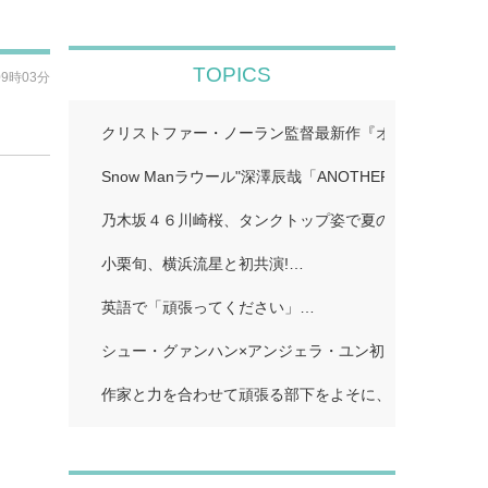
TOPICS
09時03分
クリストファー・ノーラン監督最新作『オデュッセイア』I
Snow Manラウール"深澤辰哉「ANOTHER SKY」…
乃木坂４６川崎桜、タンクトップ姿で夏のワンシーン再現
小栗旬、横浜流星と初共演!…
英語で「頑張ってください」…
シュー・グァンハン×アンジェラ・ユン初共演…
作家と力を合わせて頑張る部下をよそに、上司は陰で悪