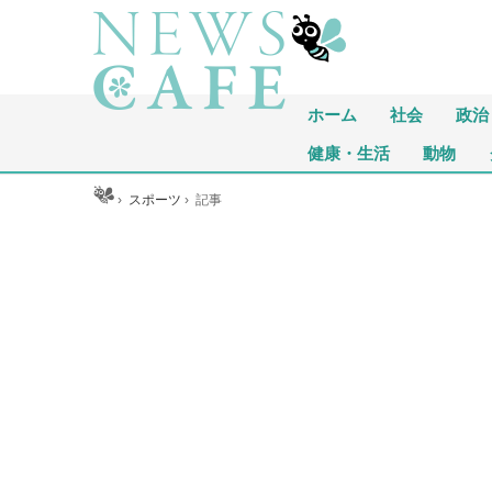
ホーム
社会
政治
健康・生活
動物
ホーム
›
スポーツ
›
記事