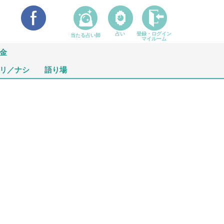
占い
登録・ログイン
当たる占い師
マイルーム
金
リ／ナシ
語り場