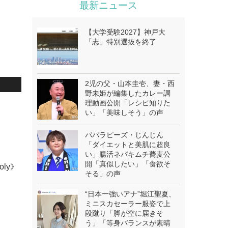
最新ニュース
【大学受験2027】神戸大
「志」特別選抜を終了
2児の父・山本圭壱、妻・西
野未姫が編集したカレー調
理動画公開「レシピ知りた
.
い」「美味しそう」の声
パパラピーズ・じんじん
「ダイエットと美肌に超良
い」腸活ネバキムチ蕎麦公
開「真似したい」「食欲そ
oly》
そる」の声
“日本一強いアナ”堀江聖夏、
ミニスカセーラー服姿で上
段蹴り「脚が空に届きそ
う」「等身バランスが素晴