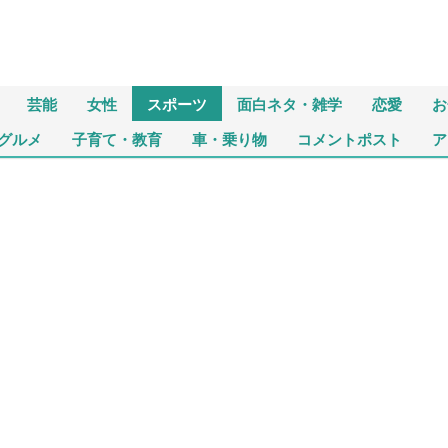
芸能
女性
スポーツ
面白ネタ・雑学
恋愛
お
グルメ
子育て・教育
車・乗り物
コメントポスト
ア