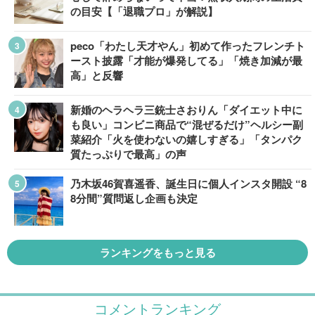
の目安【「退職プロ」が解説】
peco「わたし天才やん」初めて作ったフレンチト
ースト披露「才能が爆発してる」「焼き加減が最
高」と反響
新婚のヘラヘラ三銃士さおりん「ダイエット中に
も良い」コンビニ商品で“混ぜるだけ”ヘルシー副
菜紹介「火を使わないの嬉しすぎる」「タンパク
質たっぷりで最高」の声
乃木坂46賀喜遥香、誕生日に個人インスタ開設 “8
8分間”質問返し企画も決定
ランキングをもっと見る