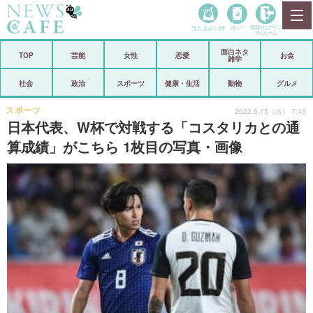
当たる占い師
占い
登録•
ログイン
マイルーム
面白ネタ
ホーム
TOP
芸能
女性
恋愛
お金
雑学
社会
政治
社会
政治
スポーツ
健康・生活
動物
グルメ
経済
海外
スポーツ
2022.6.15（水） 7:43
日本代表、W杯で対戦する「コスタリカとの通
芸能
スポーツ
算成績」がこちら 1枚目の写真・画像
恋愛
ビックリ
コメントポスト
アリ／ナシ
リリース
ショップ
登録・ログイン/マイルーム