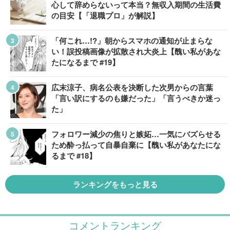
心して辞めらないって本当？無収入期間の生活費
の目安【「退職プロ」が解説】
「何これ…!?」朝からスマホの通知が止まらな
い！誤投稿画像が拡散され大炎上【醜い私があな
たになるまで #19】
広末涼子、病名公表を決断した次男からの言葉
「言い訳にするのも嫌だった」「言うべきか迷っ
た」
フォロワー減少の焦りと嫉妬…一気にバズらせる
ため酔っ払って自暴自棄に【醜い私があなたにな
るまで #18】
ランキングをもっと見る