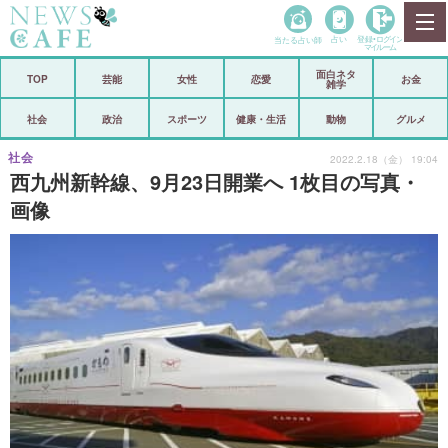
当たる占い師
占い
登録•
ログイン
マイルーム
面白ネタ
ホーム
TOP
芸能
女性
恋愛
お金
雑学
社会
政治
社会
政治
スポーツ
健康・生活
動物
グルメ
経済
海外
社会
2022.2.18（金） 19:04
西九州新幹線、9月23日開業へ 1枚目の写真・
芸能
スポーツ
画像
恋愛
ビックリ
コメントポスト
アリ／ナシ
リリース
ショップ
登録・ログイン/マイルーム