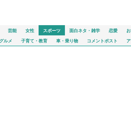
芸能
女性
スポーツ
面白ネタ・雑学
恋愛
お
グルメ
子育て・教育
車・乗り物
コメントポスト
ア