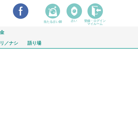
占い
登録・ログイン
当たる占い師
マイルーム
金
リ／ナシ
語り場