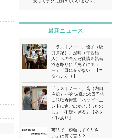
「女ってラクに稼げていいよな～」…
最新ニュース
「ラストノート」優子（坂
井真紀）、澄晴（寺西拓
人）への歪んだ愛情＆執着
浮き彫りに「完全にホラ
ー」「目に光がない」【ネ
タバレあり】
「ラストノート」葵（内田
有紀）が涙 波乱の次回予告
に視聴者衝撃「ハッピーエ
ンドに進むのかと思ったの
に」「不穏すぎる」【ネタ
バレあり】
英語で「頑張ってくださ
い」は何て言う？