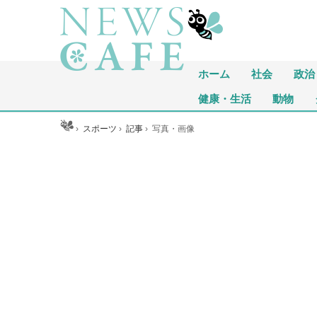
ホーム
社会
政治
健康・生活
動物
ホーム
›
スポーツ
›
記事
›
写真・画像