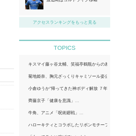
アクセスランキングをもっと見る
TOPICS
キスマイ藤ヶ谷太輔、笑福亭鶴瓶からの差し入れ公開「
菊地姫奈、胸元ざっくりキャミソール姿公開「スタイル
小倉ゆうか“帰ってきた神ボディ解放 ７年ぶり「FRIDA
齊藤京子「健康を意識」…
牛角、アニメ「呪術廻戦」…
ハローキティとコラボしたリボンモチーフのスイーツビ