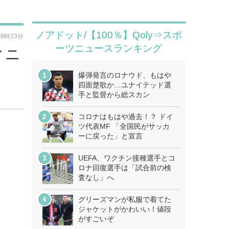
ノアドット/【100％】Qoly⇒スポ
08時23分
ーツニュースランキング
ィニ
爆弾発言のロナウド、もはや
四面楚歌か…ユナイテッド選
手と監督から総スカン
コロナはもはや過去！？ ドイ
ツ代表MF 「全国民がサッカ
ーに戻った」と宣言
UEFA、ワクチン接種選手とコ
ロナ回復選手は「試合前の検
査なし」へ
グリーズマンが私服で着てた
ジャケットがかわいい！値段
がすごいぞ