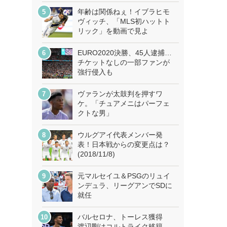
年齢は関係ねぇ！イブラヒモ
ヴィッチ、「MLS初ハットト
リック」を動画で見よ
EURO2020決勝、45人逮捕…
チケットなしの一部ファンが
強行侵入も
ヴァランが太鼓判を押すワ
ケ。「チュアメニはパーフェ
クトな男」
ウルグアイ代表メンバー発
表！日本戦からの変更点は？
(2018/11/8)
元マルセイユ＆PSGのリュイ
ンデュラ、リーグアンでSDに
就任
バルセロナ、トーレス獲得
渡辺剛はコルトライク移籍