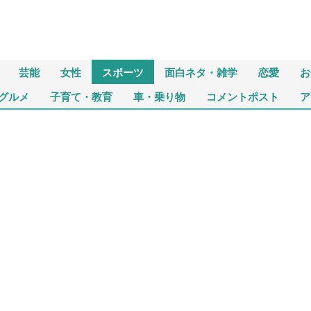
芸能
女性
スポーツ
面白ネタ・雑学
恋愛
お
グルメ
子育て・教育
車・乗り物
コメントポスト
ア