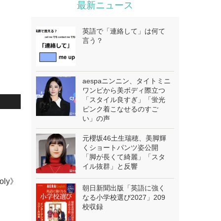
最新ニュース
英語で「連絡して」は何て
言う？
aespaニンニン、タイトミニ
ワンピから美ボディ際立つ
「スタイル良すぎ」「蛍光
ピンク着こなせるのすご
い」の声
元櫻坂46土生瑞穂、美脚輝
くショートパンツ姿公開
「脚が長くて綺麗」「スタ
イル抜群」と反響
oly》
朝日新聞出版「英語に強く
なる小学校選び2027」209
校収録