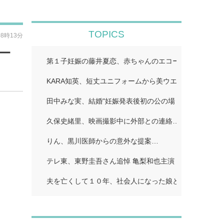
TOPICS
08時13分
ー
第１子妊娠の藤井夏恋、赤ちゃんのエコー写真公開「鼻
KARA知英、短丈ユニフォームから美ウエストちらり「
田中みな実、結婚"妊娠発表後初の公の場 WEST.重岡
久保史緒里、映画撮影中に外部との連絡…
りん、黒川医師からの意外な提案…
テレ東、東野圭吾さん追悼 亀梨和也主演「東野圭吾 手
夫を亡くして１０年、社会人になった娘とふたり暮らし