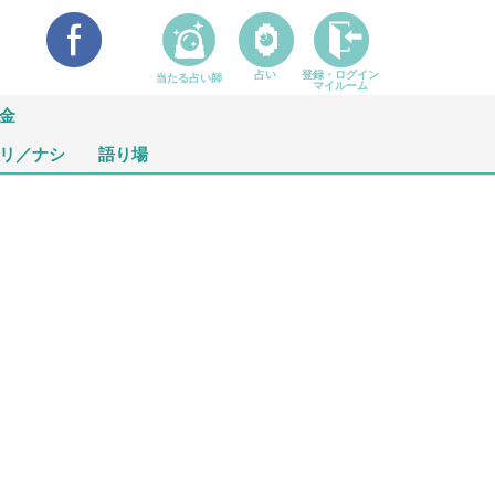
占い
登録・ログイン
当たる占い師
マイルーム
金
リ／ナシ
語り場