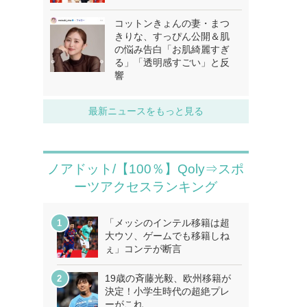
コットンきょんの妻・まつ
きりな、すっぴん公開＆肌
の悩み告白「お肌綺麗すぎ
る」「透明感すごい」と反
響
最新ニュースをもっと見る
ノアドット/【100％】Qoly⇒スポ
ーツアクセスランキング
「メッシのインテル移籍は超
大ウソ、ゲームでも移籍しね
ぇ」コンテが断言
19歳の斉藤光毅、欧州移籍が
決定！小学生時代の超絶プレ
ーがこれ