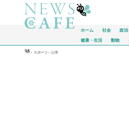
ホーム
社会
政治
健康・生活
動物
ホーム
›
スポーツ
›
記事