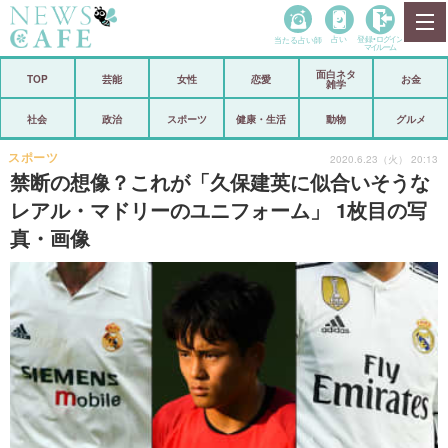
当たる占い師
占い
登録•
ログイン
マイルーム
面白ネタ
ホーム
TOP
芸能
女性
恋愛
お金
雑学
社会
政治
社会
政治
スポーツ
健康・生活
動物
グルメ
経済
海外
スポーツ
2020.6.23（火） 20:13
禁断の想像？これが「久保建英に似合いそうな
芸能
スポーツ
レアル・マドリーのユニフォーム」 1枚目の写
真・画像
恋愛
ビックリ
コメントポスト
アリ／ナシ
リリース
ショップ
登録・ログイン/マイルーム