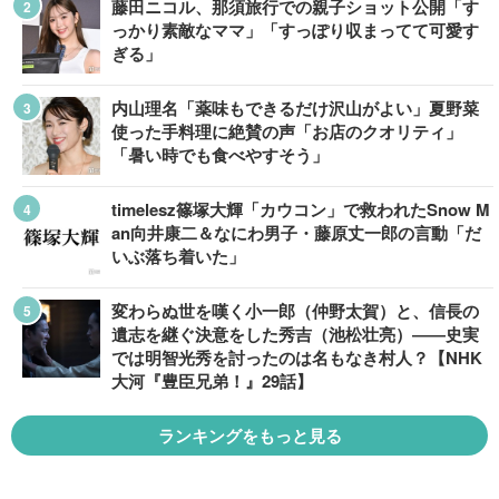
藤田ニコル、那須旅行での親子ショット公開「す
っかり素敵なママ」「すっぽり収まってて可愛す
ぎる」
内山理名「薬味もできるだけ沢山がよい」夏野菜
使った手料理に絶賛の声「お店のクオリティ」
「暑い時でも食べやすそう」
timelesz篠塚大輝「カウコン」で救われたSnow M
an向井康二＆なにわ男子・藤原丈一郎の言動「だ
いぶ落ち着いた」
変わらぬ世を嘆く小一郎（仲野太賀）と、信長の
遺志を継ぐ決意をした秀吉（池松壮亮）――史実
では明智光秀を討ったのは名もなき村人？【NHK
大河『豊臣兄弟！』29話】
ランキングをもっと見る