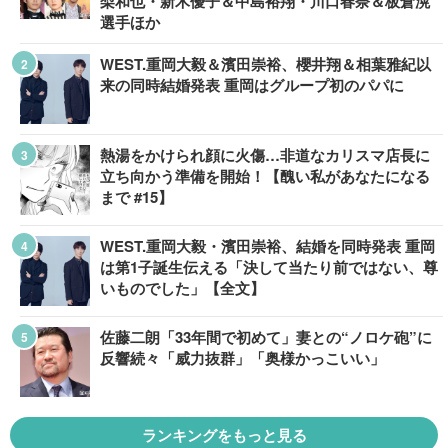
梨和也・新木優子＆中島裕翔・川口春奈＆板倉滉
選手ほか
WEST.重岡大毅＆濱田崇裕、櫻井翔＆相葉雅紀以
来の同時結婚発表 重岡はグループ初のパパに
熱湯をかけられ顔に火傷…非道なカリスマ店長に
立ち向かう準備を開始！【醜い私があなたになる
まで #15】
WEST.重岡大毅・濱田崇裕、結婚を同時発表 重岡
は第1子誕生伝える「決して当たり前ではない、尊
いものでした」【全文】
佐藤二朗「33年間で初めて」妻との“ノロケ砲”に
反響続々「威力抜群」「奥様かっこいい」
ランキングをもっと見る