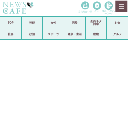
当たる占い師
占い
登録•
ログイン
マイルーム
面白ネタ
ホーム
TOP
芸能
女性
恋愛
お金
雑学
社会
政治
社会
政治
スポーツ
健康・生活
動物
グルメ
経済
海外
芸能
スポーツ
恋愛
ビックリ
コメントポスト
アリ／ナシ
リリース
ショップ
登録・ログイン/マイルーム