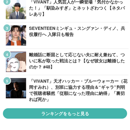
「VIVANT」人気芸人が一瞬登場「気付かなかっ
た！」「馴染みすぎ」とネットざわつく【ネタバ
レあり】
SEVENTEENミンギュ・スングァン・ディノ、兵
役履行へ 入隊日も報告
離婚話に断固として応じない夫に耐え兼ねて、つ
いに私が取った戦法とは？【なぜ彼女は離婚した
のか？ #48】
「VIVANT」天才ハッカー・ブルーウォーカー（花
岡すみれ）、別班に協力する理由＆“ギャラ”判明
で視聴者騒然「従順になった理由に納得」「裏切
れば死か」
ランキングをもっと見る