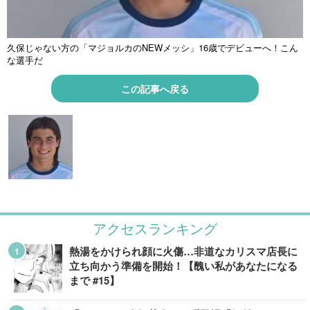
久保じゃない方の「マジョルカのNEWメッシ」16歳でデビューへ！こん
な選手だ
この記事へ戻る
アクセスランキング
熱湯をかけられ顔に火傷…非道なカリスマ店長に
立ち向かう準備を開始！【醜い私があなたになる
まで #15】