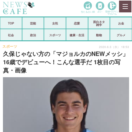
当たる占い師
占い
登録•
ログイン
マイルーム
面白ネタ
ホーム
TOP
芸能
女性
恋愛
お金
雑学
社会
政治
社会
政治
スポーツ
健康・生活
動物
グルメ
経済
海外
スポーツ
2020.6.3（水） 18:53
久保じゃない方の「マジョルカのNEWメッシ」
芸能
スポーツ
16歳でデビューへ！こんな選手だ 1枚目の写
真・画像
恋愛
ビックリ
コメントポスト
アリ／ナシ
リリース
ショップ
登録・ログイン/マイルーム