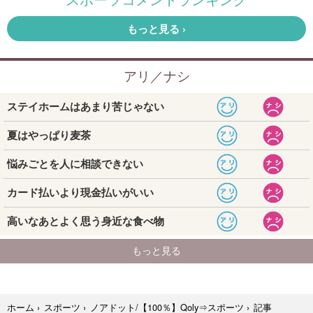
記事
ホーム
›
スポーツ
›
ノアドット/【100％】Qoly⇒スポーツ
›