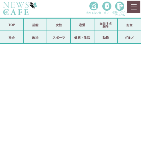
当たる占い師
占い
登録•
ログイン
マイルーム
面白ネタ
ホーム
TOP
芸能
女性
恋愛
お金
雑学
社会
政治
社会
政治
スポーツ
健康・生活
動物
グルメ
経済
海外
芸能
スポーツ
恋愛
ビックリ
コメントポスト
アリ／ナシ
リリース
ショップ
登録・ログイン/マイルーム