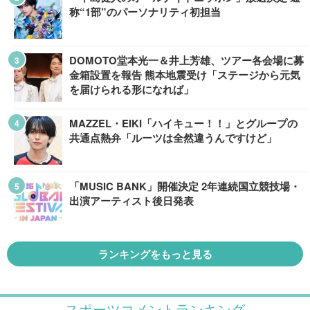
称“1部”のパーソナリティ初担当
DOMOTO堂本光一＆井上芳雄、ツアー各会場に募
金箱設置を報告 熊本地震受け「ステージから元気
を届けられる形になれば」
MAZZEL・EIKI「ハイキュー！！」とグループの
共通点熱弁「ルーツは全然違うんですけど」
「MUSIC BANK」開催決定 2年連続国立競技場・
出演アーティスト後日発表
ランキングをもっと見る