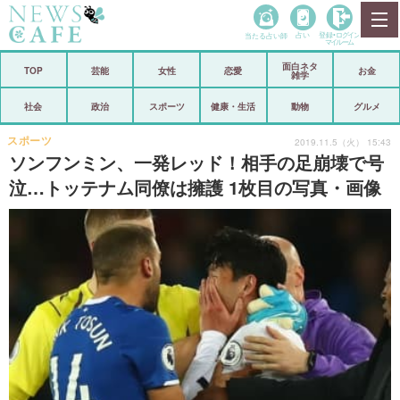
当たる占い師
占い
登録•
ログイン
マイルーム
面白ネタ
ホーム
TOP
芸能
女性
恋愛
お金
雑学
社会
政治
社会
政治
スポーツ
健康・生活
動物
グルメ
経済
海外
スポーツ
2019.11.5（火） 15:43
ソンフンミン、一発レッド！相手の足崩壊で号
芸能
スポーツ
泣…トッテナム同僚は擁護 1枚目の写真・画像
恋愛
ビックリ
コメントポスト
アリ／ナシ
リリース
ショップ
登録・ログイン/マイルーム