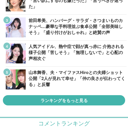
「言い訳にするのも嫌だった」「言うべきか迷っ
た」
前田希美、ハンバーグ・サラダ・さつまいものカ
ナッペ…豪華な手料理並ぶ食卓公開「全部美味し
そう」「盛り付けがおしゃれ」と絶賛の声
人気アイドル、熱中症で顔が真っ赤に 介抱される
様子公開「苦しそう」「無理しないで」と心配の
声相次ぐ
山本舞香、夫・マイファスHiroとの夫婦ショット
公開「2人が見れて幸せ」「仲の良さが伝わってく
る」と反響
ランキングをもっと見る