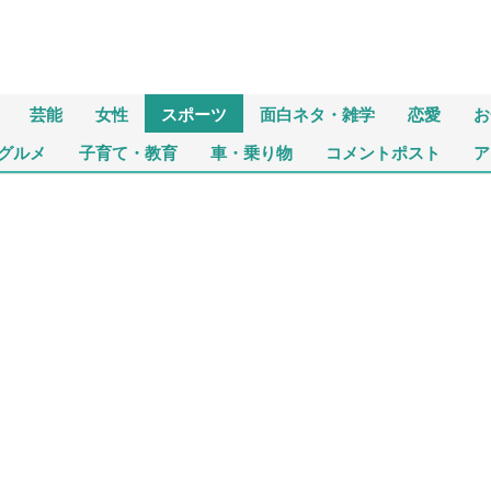
芸能
女性
スポーツ
面白ネタ・雑学
恋愛
お
グルメ
子育て・教育
車・乗り物
コメントポスト
ア