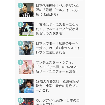
日本代表復帰！パルチザン浅
野の「最新ゴール」はこんな
感じ(動画あり)
「古橋はすぐにスターになっ
た！」セルティック伝説が誉
める“3つの卓越性”
日本人で唯一！広島のルーキ
ー荒木、ACL第4節のベストイ
レブンに選出される
マンチェスター・シティ、
「ペイズリー柄」の2020-21
新サードユニフォーム発表！
19歳の斉藤光毅、欧州移籍が
決定！小学生時代の超絶プレ
ーがこれ
ウルグアイ代表DF「日本の力
はまだ不明」