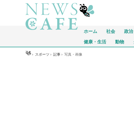
ホーム
社会
政治
健康・生活
動物
ホーム
›
スポーツ
›
記事
›
写真・画像