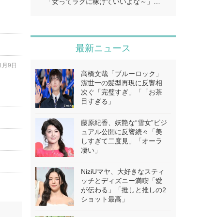
「女ってラクに稼げていいよな～」…
最新ニュース
11月9日
高橋文哉「ブルーロック」
潔世一の髪型再現に反響相
次ぐ「完璧すぎ」「「お茶
目すぎる」
藤原紀香、妖艶な“雪女”ビジ
ュアル公開に反響続々「美
しすぎて二度見」「オーラ
凄い」
NiziUマヤ、大好きなスティ
ッチとディズニー満喫「愛
が伝わる」「推しと推しの2
ショット最高」