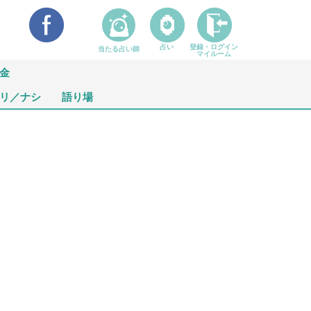
占い
登録・ログイン
当たる占い師
マイルーム
金
リ／ナシ
語り場