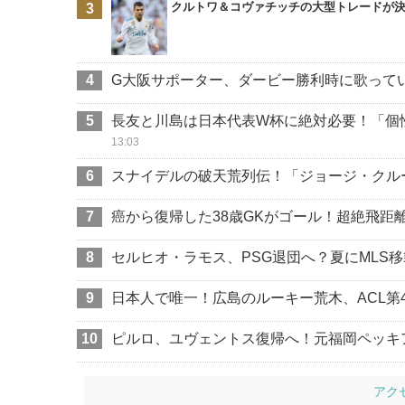
クルトワ＆コヴァチッチの大型トレードが
G大阪サポーター、ダービー勝利時に歌ってい
長友と川島は日本代表W杯に絶対必要！「個
13:03
スナイデルの破天荒列伝！「ジョージ・クル
癌から復帰した38歳GKがゴール！超絶飛距
セルヒオ・ラモス、PSG退団へ？夏にMLS
日本人で唯一！広島のルーキー荒木、ACL第
ピルロ、ユヴェントス復帰へ！元福岡ペッキ
アク