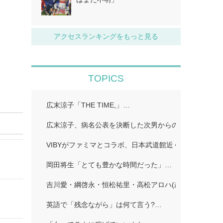
アクセスランキングをもっと見る
TOPICS
広末涼子「THE TIME,」…
広末涼子、病名公表を決断した次男からの言葉「言い訳
VIBYがファミマとコラボ、日本武道館近くで店舗ラッピ
岡田将生「とても豊かな時間だった」…
吉川愛・綱啓永・恒松祐里・高松アロハ(超特急)、仲良
英語で「残念ながら」は何て言う?…