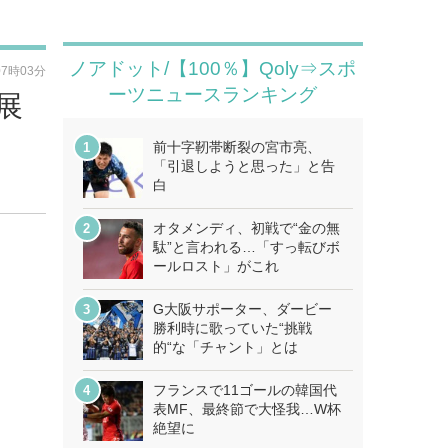
ノアドット/【100％】Qoly⇒スポ
07時03分
ーツニュースランキング
展
前十字靭帯断裂の宮市亮、
「引退しようと思った」と告
白
オタメンディ、初戦で“金の無
駄”と言われる…「すっ転びボ
ールロスト」がこれ
G大阪サポーター、ダービー
勝利時に歌っていた“挑戦
的“な「チャント」とは
フランスで11ゴールの韓国代
表MF、最終節で大怪我…W杯
絶望に