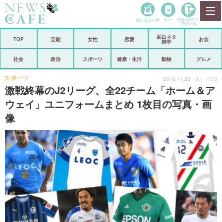
当たる占い師
占い
登録•
ログイン
マイルーム
面白ネタ
ホーム
TOP
芸能
女性
恋愛
お金
雑学
社会
政治
社会
政治
スポーツ
健康・生活
動物
グルメ
経済
海外
スポーツ
2018.11.20（火） 1:13
激戦終幕のJ2リーグ、全22チーム「ホーム＆ア
芸能
スポーツ
ウェイ」ユニフォームまとめ 1枚目の写真・画
像
恋愛
ビックリ
コメントポスト
アリ／ナシ
リリース
ショップ
登録・ログイン/マイルーム