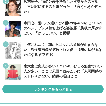
広末涼子、病名公表を決断した次男からの言葉
「言い訳にするのも嫌だった」「言うべきか迷っ
た」
寺田心、週6ジム通いで体重62kg→82kgに 110kg
のベンチプレス持ち上げる姿披露「胸板の厚みす
ごい」「かっこいい」と反響
「何これ…!?」朝からスマホの通知が止まらな
い！誤投稿画像が拡散され大炎上【醜い私があな
たになるまで #19】
東大生は変人が多い！？いや、むしろ無害でいい
人が多い、ここは天国？嘘みたいに「人間関係の
ストレスがない」納得の理由とは
ランキングをもっと見る