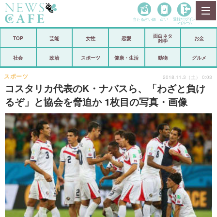
当たる占い師
占い
登録•
ログイン
マイルーム
面白ネタ
ホーム
TOP
芸能
女性
恋愛
お金
雑学
社会
政治
社会
政治
スポーツ
健康・生活
動物
グルメ
経済
海外
スポーツ
2018.11.3（土） 0:03
コスタリカ代表のK・ナバスら、「わざと負け
芸能
スポーツ
るぞ」と協会を脅迫か 1枚目の写真・画像
恋愛
ビックリ
コメントポスト
アリ／ナシ
リリース
ショップ
登録・ログイン/マイルーム