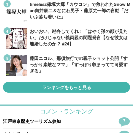
timelesz篠塚大輝「カウコン」で救われたSnow M
an向井康二＆なにわ男子・藤原丈一郎の言動「だ
いぶ落ち着いた」
おいおい、勘弁してくれ！「はやく孫の顔が見た
い」だけじゃない義両親の問題発言【なぜ彼女は
離婚したのか？ #24】
藤田ニコル、那須旅行での親子ショット公開「す
っかり素敵なママ」「すっぽり収まってて可愛す
ぎる」
ランキングをもっと見る