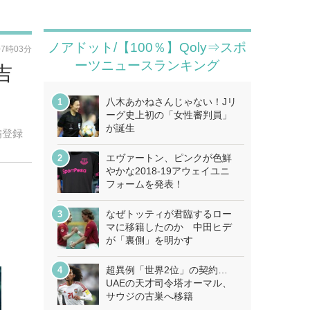
ノアドット/【100％】Qoly⇒スポ
07時03分
ーツニュースランキング
吉
八木あかねさんじゃない！Jリ
ーグ史上初の「女性審判員」
が誕生
備登録
エヴァートン、ピンクが色鮮
やかな2018-19アウェイユニ
フォームを発表！
なぜトッティが君臨するロー
マに移籍したのか 中田ヒデ
が「裏側」を明かす
超異例「世界2位」の契約…
UAEの天才司令塔オーマル、
サウジの古巣へ移籍