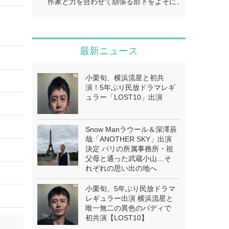
作家と力を合わせて頑張る部下をよそに、上司は陰で悪
最新ニュース
小栗旬、横浜流星と初共
演！5年ぶり民放ドラマレギ
ュラー「LOST10」出演
Snow Manラウール＆深澤辰
哉「ANOTHER SKY」出演
決定 パリの所属事務所・祖
父母と通った武蔵小山…そ
れぞれの思い出の地へ
小栗旬、5年ぶり民放ドラマ
レギュラー出演 横浜流星と
唯一無二の異色のバディで
初共演【LOST10】