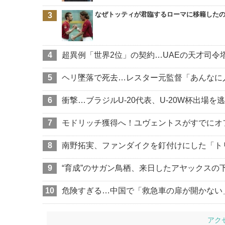
なぜトッティが君臨するローマに移籍した
超異例「世界2位」の契約…UAEの天才司令
ヘリ墜落で死去…レスター元監督「あんなに
衝撃…ブラジルU-20代表、U-20W杯出場を
モドリッチ獲得へ！ユヴェントスがすでにオ
南野拓実、ファンダイクを釘付けにした「ト
“育成”のサガン鳥栖、来日したアヤックスの
危険すぎる…中国で「救急車の扉が開かない
アク