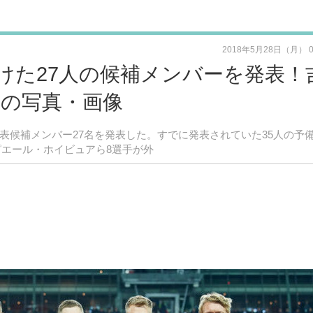
2018年5月28日（月） 
けた27人の候補メンバーを発表！
目の写真・画像
代表候補メンバー27名を発表した。すでに発表されていた35人の予
ピエール・ホイビュアら8選手が外