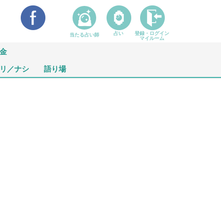
占い
登録・ログイン
当たる占い師
マイルーム
金
リ／ナシ
語り場