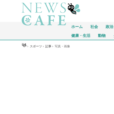
ホーム
社会
政治
健康・生活
動物
ホーム
›
スポーツ
›
記事
›
写真・画像