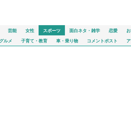
芸能
女性
スポーツ
面白ネタ・雑学
恋愛
お
グルメ
子育て・教育
車・乗り物
コメントポスト
ア