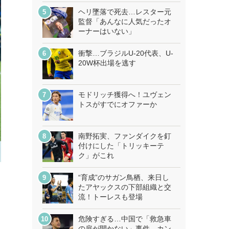
ヘリ墜落で死去…レスター元
監督「あんなに人気だったオ
ーナーはいない」
衝撃…ブラジルU-20代表、U-
20W杯出場を逃す
モドリッチ獲得へ！ユヴェン
トスがすでにオファーか
南野拓実、ファンダイクを釘
付けにした「トリッキーテ
ク」がこれ
“育成”のサガン鳥栖、来日し
たアヤックスの下部組織と交
流！トーレスも登場
危険すぎる…中国で「救急車
の扉が開かない」事件、カン