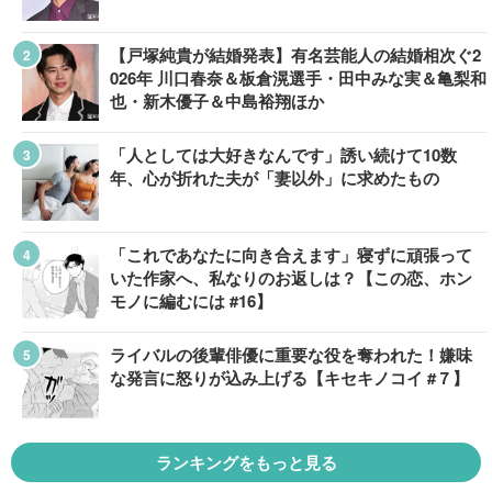
【戸塚純貴が結婚発表】有名芸能人の結婚相次ぐ2
026年 川口春奈＆板倉滉選手・田中みな実＆亀梨和
也・新木優子＆中島裕翔ほか
「人としては大好きなんです」誘い続けて10数
年、心が折れた夫が「妻以外」に求めたもの
「これであなたに向き合えます」寝ずに頑張って
いた作家へ、私なりのお返しは？【この恋、ホン
モノに編むには #16】
ライバルの後輩俳優に重要な役を奪われた！嫌味
な発言に怒りが込み上げる【キセキノコイ #７】
ランキングをもっと見る