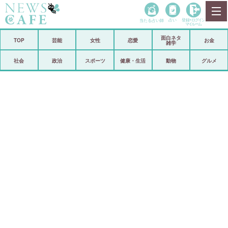
当たる占い師
占い
登録•
ログイン
マイルーム
面白ネタ
ホーム
TOP
芸能
女性
恋愛
お金
雑学
社会
政治
社会
政治
スポーツ
健康・生活
動物
グルメ
経済
海外
芸能
スポーツ
恋愛
ビックリ
コメントポスト
アリ／ナシ
リリース
ショップ
登録・ログイン/マイルーム