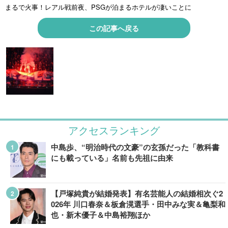
まるで火事！レアル戦前夜、PSGが泊まるホテルが凄いことに
この記事へ戻る
アクセスランキング
中島歩、“明治時代の文豪”の玄孫だった「教科書
にも載っている」名前も先祖に由来
【戸塚純貴が結婚発表】有名芸能人の結婚相次ぐ2
026年 川口春奈＆板倉滉選手・田中みな実＆亀梨和
也・新木優子＆中島裕翔ほか