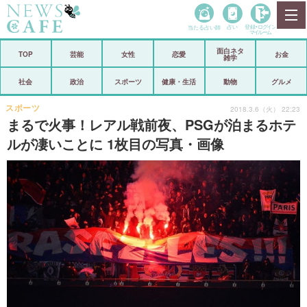
当たる占い師
占い
登録•
ログイン
マイルーム
面白ネタ
ホーム
TOP
芸能
女性
恋愛
お金
雑学
社会
政治
社会
政治
スポーツ
健康・生活
動物
グルメ
経済
海外
スポーツ
2018.3.6（火） 22:23
まるで火事！レアル戦前夜、PSGが泊まるホテ
芸能
スポーツ
ルが凄いことに 1枚目の写真・画像
恋愛
ビックリ
コメントポスト
アリ／ナシ
リリース
ショップ
登録・ログイン/マイルーム