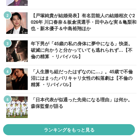
【戸塚純貴が結婚発表】有名芸能人の結婚相次ぐ2
026年 川口春奈＆板倉滉選手・田中みな実＆亀梨和
也・新木優子＆中島裕翔ほか
年下男が「45歳の私の身体に夢中になる」快楽。
破滅に向かうと分かっていても逃れられず…【不
倫の精算 ・リバイバル】
「人生勝ち組だったはずなのに…」。45歳で不倫
沼にはまったバリキャリ女性の転落劇は【不倫の
精算 ・リバイバル】
「日本代表が似通った先発になる理由」は何か。
森保監督が語る
ランキングをもっと見る