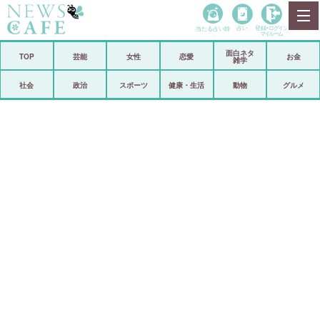
当たる占い師
占い
登録•
ログイン
マイルーム
面白ネタ
ホーム
TOP
芸能
女性
恋愛
お金
雑学
社会
政治
社会
政治
スポーツ
健康・生活
動物
グルメ
経済
海外
芸能
スポーツ
恋愛
ビックリ
コメントポスト
アリ／ナシ
リリース
ショップ
登録・ログイン/マイルーム