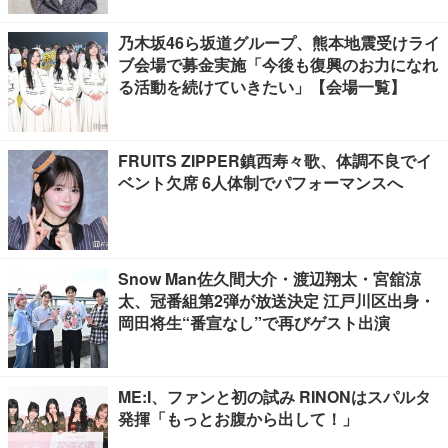
乃木坂46ら坂道グループ、熊本地震受けライ
ブ会場で募金実施「今後も復興のお力になれ
る活動を続けていきたい」【会場一覧】
FRUITS ZIPPER鎮西寿々歌、体調不良でイ
ベント欠席 6人体制でパフォーマンスへ
Snow Man佐久間大介・渡辺翔太・宮舘涼
太、冠番組第2弾が放送決定 江戸川区出身・
岡田将生“番宣なし”で再びゲスト出演
ME:I、ファンと初の試み RINONはスパルタ
発揮「もっとお腹から出して！」