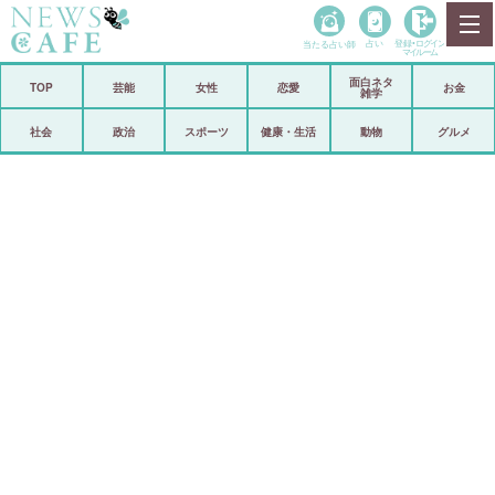
当たる占い師
占い
登録•
ログイン
マイルーム
面白ネタ
ホーム
TOP
芸能
女性
恋愛
お金
雑学
社会
政治
社会
政治
スポーツ
健康・生活
動物
グルメ
経済
海外
芸能
スポーツ
恋愛
ビックリ
コメントポスト
アリ／ナシ
リリース
ショップ
登録・ログイン/マイルーム