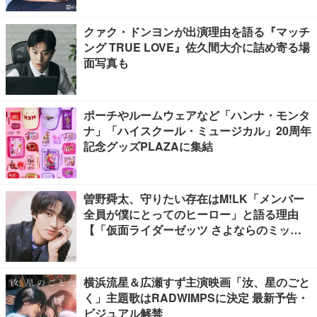
クァク・ドンヨンが出演理由を語る『マッチ
ング TRUE LOVE』佐久間大介に詰め寄る場
面写真も
ポーチやルームウェアなど「ハンナ・モンタ
ナ」「ハイスクール・ミュージカル」20周年
記念グッズPLAZAに集結
曽野舜太、守りたい存在はM!LK「メンバー
全員が僕にとってのヒーロー」と語る理由
【「仮面ライダーゼッツ さよならのミッシ
ョン」インタビュー】
横浜流星＆広瀬すず主演映画「汝、星のごと
く」主題歌はRADWIMPSに決定 最新予告・
ビジュアル解禁