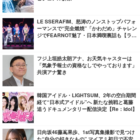
LE SSERAFIM、怒涛のノンストップパフォ
ーマンスで“完全燃焼”「かわだめ」チャレン
ジでFEARNOT魅了・日本満喫裏話も【ライ
ブレポート】
フジ上垣皓太朗アナ、お天気キャスターは
「気象予報士の資格なしでやっております」
共演アナ驚き
韓国アイドル・LIGHTSUM、2年の空白期間
経て“日本式アイドル”へ 新たな挑戦と葛藤
追うドキュメンタリー配信決定【Re：Idol】
日向坂46藤嶌果歩、1st写真集撮影で見つけ
た“自分の好きなもの” マイアミ初日で不安