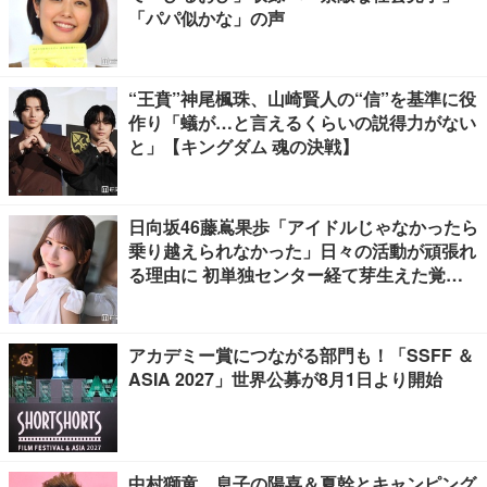
「パパ似かな」の声
“王賁”神尾楓珠、山崎賢人の“信”を基準に役
作り「蟻が…と言えるくらいの説得力がない
と」【キングダム 魂の決戦】
日向坂46藤嶌果歩「アイドルじゃなかったら
乗り越えられなかった」日々の活動が頑張れ
る理由に 初単独センター経て芽生えた覚悟
も【「果実の歩幅」インタビュー】
アカデミー賞につながる部門も！「SSFF ＆
ASIA 2027」世界公募が8月1日より開始
中村獅童、息子の陽喜＆夏幹とキャンピング