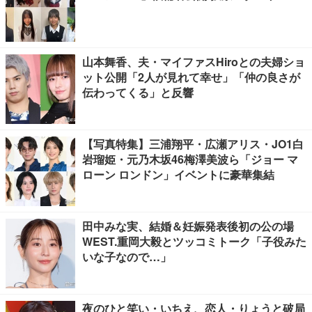
山本舞香、夫・マイファスHiroとの夫婦ショ
ット公開「2人が見れて幸せ」「仲の良さが
伝わってくる」と反響
【写真特集】三浦翔平・広瀬アリス・JO1白
岩瑠姫・元乃木坂46梅澤美波ら「ジョー マ
ローン ロンドン」イベントに豪華集結
田中みな実、結婚＆妊娠発表後初の公の場
WEST.重岡大毅とツッコミトーク「子役みた
いな子なので…」
夜のひと笑い・いちえ、恋人・りょうと破局