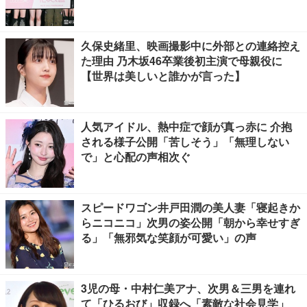
久保史緒里、映画撮影中に外部との連絡控え
た理由 乃木坂46卒業後初主演で母親役に
【世界は美しいと誰かが言った】
人気アイドル、熱中症で顔が真っ赤に 介抱
される様子公開「苦しそう」「無理しない
で」と心配の声相次ぐ
スピードワゴン井戸田潤の美人妻「寝起きか
らニコニコ」次男の姿公開「朝から幸せすぎ
る」「無邪気な笑顔が可愛い」の声
3児の母・中村仁美アナ、次男＆三男を連れ
て「ひるおび」収録へ「素敵な社会見学」