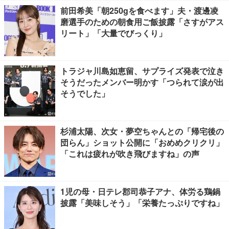
前田希美「朝250gを食べます」夫・渡邊凌
磨選手のための朝食用ご飯披露「さすがアス
リート」「大量でびっくり」
トラジャ川島如恵留、サプライズ発表で泣き
そうだったメンバー明かす「つられて涙が出
そうでした」
杉浦太陽、次女・夢空ちゃんとの「帰宅後の
団らん」ショット公開に「おめめクリクリ」
「これは疲れが吹き飛びますね」の声
1児の母・日テレ郡司恭子アナ、体労る鶏鍋
披露「美味しそう」「栄養たっぷりですね」