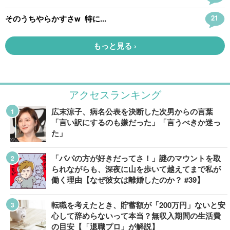
アクセスランキング
広末涼子、病名公表を決断した次男からの言葉
「言い訳にするのも嫌だった」「言うべきか迷っ
た」
「パパの方が好きだってさ！」謎のマウントを取
られながらも、深夜に山を歩いて越えてまで私が
働く理由【なぜ彼女は離婚したのか？ #39】
転職を考えたとき、貯蓄額が「200万円」ないと安
心して辞めらないって本当？無収入期間の生活費
の目安【「退職プロ」が解説】