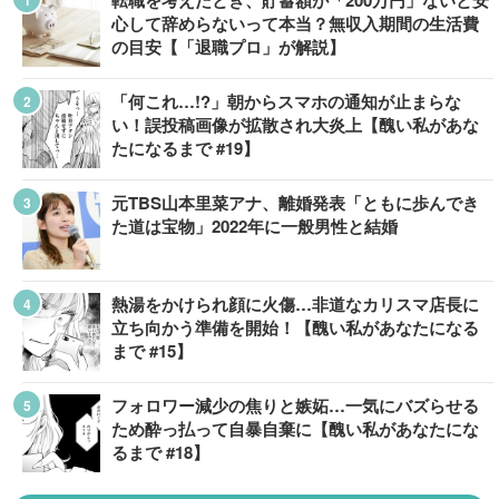
転職を考えたとき、貯蓄額が「200万円」ないと安
心して辞めらないって本当？無収入期間の生活費
の目安【「退職プロ」が解説】
「何これ…!?」朝からスマホの通知が止まらな
い！誤投稿画像が拡散され大炎上【醜い私があな
たになるまで #19】
元TBS山本里菜アナ、離婚発表「ともに歩んでき
た道は宝物」2022年に一般男性と結婚
熱湯をかけられ顔に火傷…非道なカリスマ店長に
立ち向かう準備を開始！【醜い私があなたになる
まで #15】
フォロワー減少の焦りと嫉妬…一気にバズらせる
ため酔っ払って自暴自棄に【醜い私があなたにな
るまで #18】