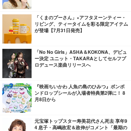
「くまのプーさん」×アフタヌーンティー・
リビング、ティータイムを彩る限定アイテム
が登場【7月31日発売】
「No No Girls」ASHA＆KOKONA、デビュ
ー決定 ユニット・TAKARAとしてセルフプ
ロデュース楽曲リリースへ
『映画ちいかわ 人魚の島のひみつ』ボンボ
ンドロップシールが入場者特典第2弾に！ 8
月8日から
元宝塚トップスター寿美花代さん死去 享年9
4 息子・高嶋政宏＆政伸がコメント「最期の