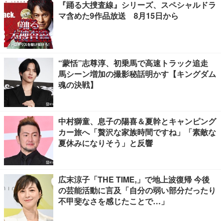
『踊る大捜査線』シリーズ、スペシャルドラ
マ含めた9作品放送 8月15日から
“蒙恬”志尊淳、初乗馬で高速トラック追走
馬シーン増加の撮影秘話明かす【キングダム
魂の決戦】
中村獅童、息子の陽喜＆夏幹とキャンピング
カー旅へ「贅沢な家族時間ですね」「素敵な
夏休みになりそう」と反響
広末涼子「THE TIME,」で地上波復帰 今後
の芸能活動に言及「自分の弱い部分だったり
不甲斐なさを感じたことで…」