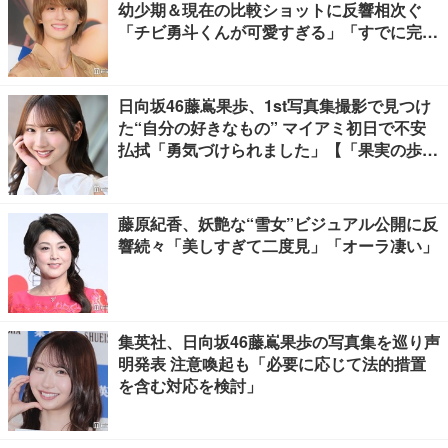
幼少期＆現在の比較ショットに反響相次ぐ
「チビ勇斗くんが可愛すぎる」「すでに完成
されてる」
日向坂46藤嶌果歩、1st写真集撮影で見つけ
た“自分の好きなもの” マイアミ初日で不安
払拭「勇気づけられました」【「果実の歩
幅」インタビュー】
藤原紀香、妖艶な“雪女”ビジュアル公開に反
響続々「美しすぎて二度見」「オーラ凄い」
集英社、日向坂46藤嶌果歩の写真集を巡り声
明発表 注意喚起も「必要に応じて法的措置
を含む対応を検討」