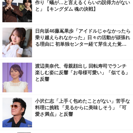
作り「蟻が…と言えるくらいの説得力がない
と」【キングダム 魂の決戦】
日向坂46藤嶌果歩「アイドルじゃなかったら
乗り越えられなかった」日々の活動が頑張れ
る理由に 初単独センター経て芽生えた覚悟
も【「果実の歩幅」インタビュー】
渡辺美奈代、母親顔出し 回転寿司でランチ
楽しむ姿に反響「お母様可愛い」「似てる」
と反響
小沢仁志「上手く包めたことがない」苦手な
料理に挑戦 「見るからに美味しそう」「可
愛さ満点」と反響