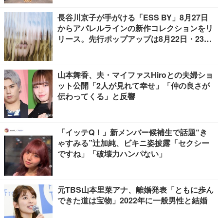
長谷川京子が手がける「ESS BY」8月27日
からアパレルラインの新作コレクションをリ
リース。先行ポップアップは8月22日・23日
開催
山本舞香、夫・マイファスHiroとの夫婦ショ
ット公開「2人が見れて幸せ」「仲の良さが
伝わってくる」と反響
「イッテQ！」新メンバー候補生で話題“き
ゃすみる”辻加純、ビキニ姿披露「セクシー
ですね」「破壊力ハンパない」
元TBS山本里菜アナ、離婚発表「ともに歩ん
できた道は宝物」2022年に一般男性と結婚