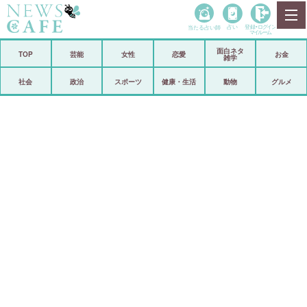
当たる占い師
占い
登録•
ログイン
マイルーム
面白ネタ
ホーム
TOP
芸能
女性
恋愛
お金
雑学
社会
政治
社会
政治
スポーツ
健康・生活
動物
グルメ
経済
海外
芸能
スポーツ
恋愛
ビックリ
コメントポスト
アリ／ナシ
リリース
ショップ
登録・ログイン/マイルーム