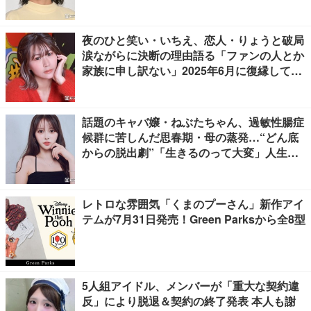
夜のひと笑い・いちえ、恋人・りょうと破局
涙ながらに決断の理由語る「ファンの人とか
家族に申し訳ない」2025年6月に復縁してい
た
話題のキャバ嬢・ねぶたちゃん、過敏性腸症
候群に苦しんだ思春期・母の蒸発…“どん底
からの脱出劇”「生きるのって大変」人生変
えた言葉とは【インタビュー連載Vol.1】
レトロな雰囲気「くまのプーさん」新作アイ
テムが7月31日発売！Green Parksから全8型
5人組アイドル、メンバーが「重大な契約違
反」により脱退＆契約の終了発表 本人も謝