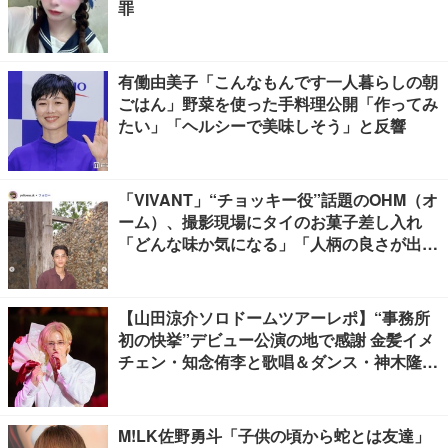
罪
有働由美子「こんなもんです一人暮らしの朝
ごはん」野菜を使った手料理公開「作ってみ
たい」「ヘルシーで美味しそう」と反響
「VIVANT」“チョッキー役”話題のOHM（オ
ーム）、撮影現場にタイのお菓子差し入れ
「どんな味か気になる」「人柄の良さが出て
る」
【山田涼介ソロドームツアーレポ】“事務所
初の快挙”デビュー公演の地で感謝 金髪イメ
チェン・知念侑李と歌唱＆ダンス・神木隆之
介の声…サプライズ満載
M!LK佐野勇斗「子供の頃から蛇とは友達」