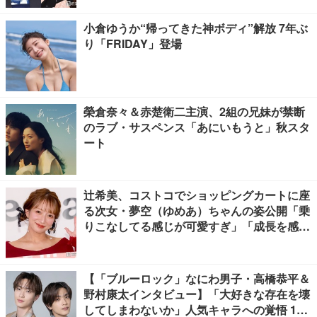
小倉ゆうか“帰ってきた神ボディ”解放 7年ぶ
り「FRIDAY」登場
榮倉奈々＆赤楚衛二主演、2組の兄妹が禁断
のラブ・サスペンス「あにいもうと」秋スタ
ート
辻希美、コストコでショッピングカートに座
る次女・夢空（ゆめあ）ちゃんの姿公開「乗
りこなしてる感じが可愛すぎ」「成長を感じ
る」の声
【「ブルーロック」なにわ男子・高橋恭平＆
野村康太インタビュー】「大好きな存在を壊
してしまわないか」人気キャラへの覚悟 10