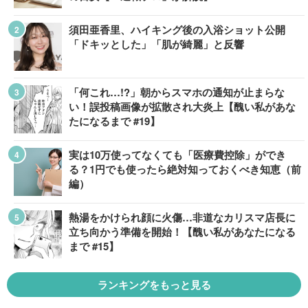
須田亜香里、ハイキング後の入浴ショット公開
「ドキッとした」「肌が綺麗」と反響
「何これ…!?」朝からスマホの通知が止まらな
い！誤投稿画像が拡散され大炎上【醜い私があな
たになるまで #19】
実は10万使ってなくても「医療費控除」ができ
る？1円でも使ったら絶対知っておくべき知恵（前
編）
熱湯をかけられ顔に火傷…非道なカリスマ店長に
立ち向かう準備を開始！【醜い私があなたになる
まで #15】
ランキングをもっと見る