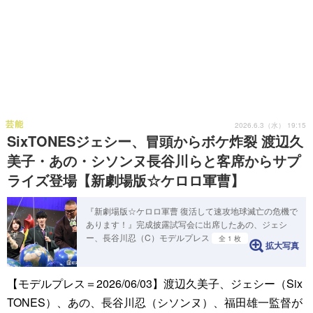
芸能
2026.6.3（水） 19:15
SixTONESジェシー、冒頭からボケ炸裂 渡辺久
美子・あの・シソンヌ長谷川らと客席からサプ
ライズ登場【新劇場版☆ケロロ軍曹】
『新劇場版☆ケロロ軍曹 復活して速攻地球滅亡の危機で
あります！』完成披露試写会に出席したあの、ジェシ
ー、長谷川忍（C）モデルプレス
全 1 枚
拡大写真
【モデルプレス＝2026/06/03】渡辺久美子、ジェシー（Six
TONES）、あの、長谷川忍（シソンヌ）、福田雄一監督が