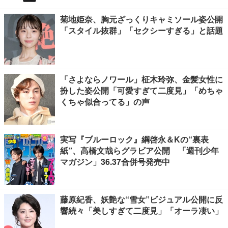
菊地姫奈、胸元ざっくりキャミソール姿公開
「スタイル抜群」「セクシーすぎる」と話題
「さよならノワール」柾木玲弥、金髪女性に
扮した姿公開「可愛すぎて二度見」「めちゃ
くちゃ似合ってる」の声
実写『ブルーロック』綱啓永＆Kの“裏表
紙”、高橋文哉らグラビア公開 「週刊少年
マガジン」36.37合併号発売中
藤原紀香、妖艶な“雪女”ビジュアル公開に反
響続々「美しすぎて二度見」「オーラ凄い」