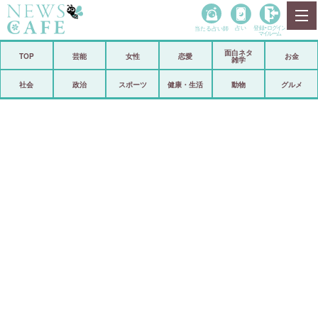
当たる占い師
占い
登録•
ログイン
マイルーム
面白ネタ
ホーム
TOP
芸能
女性
恋愛
お金
雑学
社会
政治
社会
政治
スポーツ
健康・生活
動物
グルメ
経済
海外
芸能
スポーツ
恋愛
ビックリ
コメントポスト
アリ／ナシ
リリース
ショップ
登録・ログイン/マイルーム