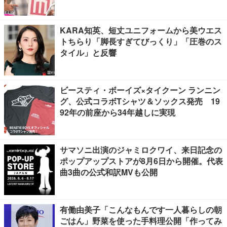
る」…来日公演への期待語る
KARA知英、短丈ユニフォームから美ウエス
トちらり「脚長すぎてびっくり」「圧巻のス
タイル」と反響
ビースティ・ボーイズ×タイクーン ランニン
グ、公式コラボTシャツ＆ソックス発売 19
92年の前座から34年越しに実現
サマソニ出演のジャミロクワイ、来日記念の
ポップアップストアが8月6日から開催。代表
曲3曲の公式和訳MVも公開
有働由美子「こんなもんです一人暮らしの朝
ごはん」野菜を使った手料理公開「作ってみ