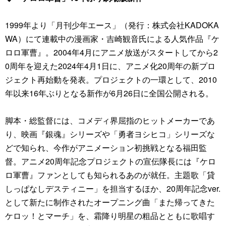
1999年より「月刊少年エース」（発行：株式会社KADOKA
WA）にて連載中の漫画家・吉崎観音氏による人気作品『ケ
ロロ軍曹』。2004年4月にアニメ放送がスタートしてから2
0周年を迎えた2024年4月1日に、アニメ化20周年の新プロ
ジェクト再始動を発表。プロジェクトの一環として、2010
年以来16年ぶりとなる新作が6月26日に全国公開される。
脚本・総監督には、コメディ界屈指のヒットメーカーであ
り、映画『銀魂』シリーズや「勇者ヨシヒコ」シリーズな
どで知られ、今作がアニメーション初挑戦となる福田監
督。アニメ20周年記念プロジェクトの宣伝隊長には『ケロ
ロ軍曹』ファンとしても知られるあのが就任。主題歌「貸
しっぱなしデスティニー」を担当するほか、20周年記念ver.
として新たに制作されたオープニング曲「また帰ってきた
ケロッ！とマーチ」を、霜降り明星の粗品とともに歌唱す