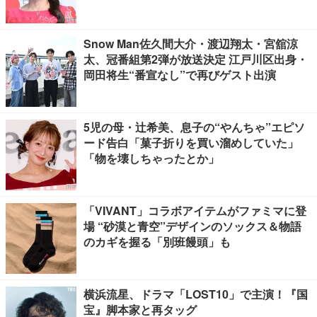
Snow Man佐久間大介・渡辺翔太・宮舘涼
太、冠番組第2弾が放送決定 江戸川区出身・
岡田将生“番宣なし”で再びゲスト出演
5児の母・辻希美、息子の“やんちゃ”エピソ
ード告白「菓子折りを買い溜めしていた」
「物を壊しちゃったとか」
「VIVANT」コラボアイテムがファミマに登
場 “砂漠と青空”デザインのソックス＆物語
のカギを握る「別班饅頭」も
横浜流星、ドラマ「LOST10」で主演！『国
宝』脚本家と再タッグ