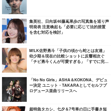
集英社、日向坂46藤嶌果歩の写真集を巡り声
明発表 注意喚起も「必要に応じて法的措置
を含む対応を検討」
M!LK佐野勇斗「子供の頃から蛇とは友達」
幼少期＆現在の比較ショットに反響相次ぐ
「チビ勇斗くんが可愛すぎる」「すでに完成
されてる」
「No No Girls」ASHA＆KOKONA、デビュ
ー決定 ユニット・TAKARAとしてセルフプ
ロデュース楽曲リリースへ
超特急タカシ、七夕＆7号車の日に手書き短