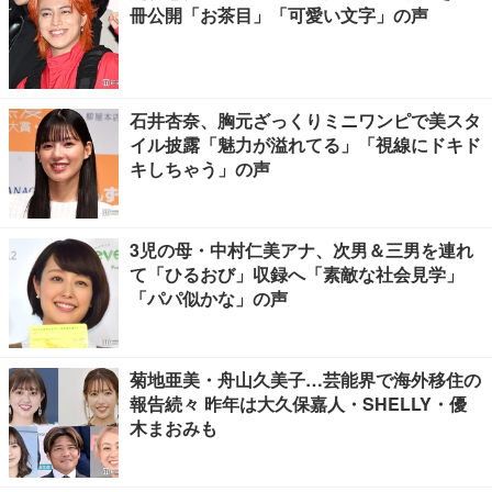
冊公開「お茶目」「可愛い文字」の声
石井杏奈、胸元ざっくりミニワンピで美スタ
イル披露「魅力が溢れてる」「視線にドキド
キしちゃう」の声
3児の母・中村仁美アナ、次男＆三男を連れ
て「ひるおび」収録へ「素敵な社会見学」
「パパ似かな」の声
菊地亜美・舟山久美子…芸能界で海外移住の
報告続々 昨年は大久保嘉人・SHELLY・優
木まおみも