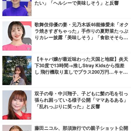
たい」「ヘルシーで美味しそう」と反響
歌舞伎俳優の妻・元乃木坂46能條愛未「オク
ラ焼きすぎちゃった」手作りの夏野菜たっぷ
りカレー披露「美味しそう」「食欲そそられ
る」
【キャバ嬢が最近味わった天国と地獄】炎天
下30度で13時間→推しStray Kidsから指差
し 飛行機取り直しでプラス200万円…キャバ
嬢が海外で味わった天国と地獄など
双子の母・中川翔子、子どもに髪の毛を引っ
張られ困っている様子公開「ママあるある」
「乱れっぷりに笑った」と反響
藤田ニコル、那須旅行での親子ショット公開