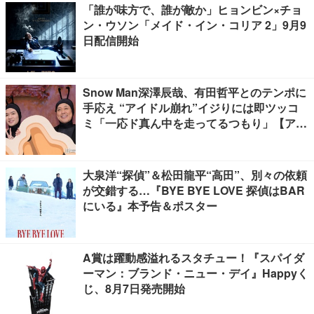
「誰が味方で、誰が敵か」ヒョンビン×チョ
ン・ウソン「メイド・イン・コリア 2」9月9
日配信開始
Snow Man深澤辰哉、有田哲平とのテンポに
手応え “アイドル崩れ”イジりには即ツッコ
ミ「一応ド真ん中を走ってるつもり」【アリ
フォルニア】
大泉洋“探偵”＆松田龍平“高田”、別々の依頼
が交錯する…『BYE BYE LOVE 探偵はBAR
にいる』本予告＆ポスター
A賞は躍動感溢れるスタチュー！『スパイダ
ーマン：ブランド・ニュー・デイ』Happyく
じ、8月7日発売開始