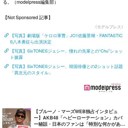
る。（modelpress編集部）
【Not Sponsored 記事】
《モデルプレス》
【写真】劇場版「ケロロ軍曹」JO1佐藤景瑚・FANTASTIC
S八木勇征ら出演決定
【写真】SixTONESジェシー、憧れの先輩との“Chu”ショッ
ト披露
【写真】SixTONESジェシー、韓国俳優との2ショット話題
「異次元のスタイル」
【ブルーノ・マーズWEB独占インタビュ
ー】AKB48「ヘビーローテーション」カバ
ー秘話・日本のファンは「特別な何かがあ