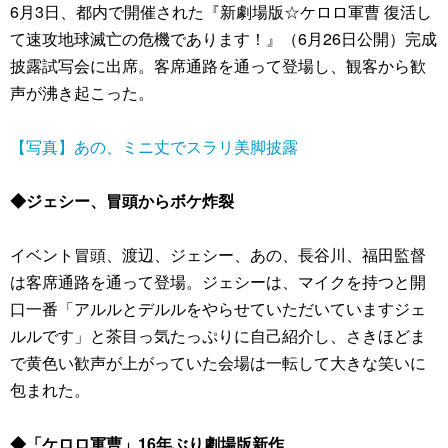
6月3日、都内で開催された『新劇場版☆ケロロ軍曹 復活し
て速攻地球滅亡の危機であります！』（6月26日公開）完成
披露試写会に出席。客席通路を通って登場し、観客から歓
声が沸き起こった。
【写真】あの、ミニ丈でスラリ美脚披露
◆ジェシー、冒頭からボケ炸裂
イベント冒頭、渡辺、ジェシー、あの、長谷川、福田監督
は客席通路を通って登場。ジェシーは、マイクを持つと開
口一番「アルルとデルルをやらせていただいていますジェ
ルルです」と茶目っ気たっぷりに自己紹介し、さきほどま
で黄色い歓声が上がっていた会場は一転して大きな笑いに
包まれた。
◆「ケロロ軍曹」16年ぶり劇場版新作