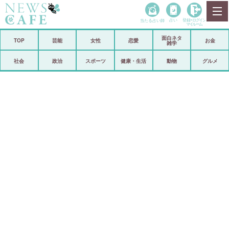
当たる占い師
占い
登録•
ログイン
マイルーム
面白ネタ
ホーム
TOP
芸能
女性
恋愛
お金
雑学
社会
政治
社会
政治
スポーツ
健康・生活
動物
グルメ
経済
海外
芸能
スポーツ
恋愛
ビックリ
コメントポスト
アリ／ナシ
リリース
ショップ
登録・ログイン/マイルーム