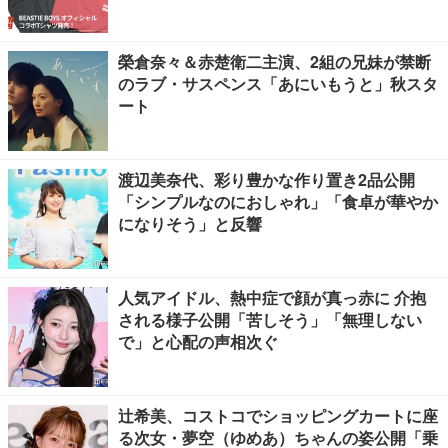
榮倉奈々＆赤楚衛二主演、2組の兄妹が禁断
のラブ・サスペンス「あにいもうと」秋スタ
ート
渡辺美奈代、彩り豊かな作り置き2品公開
「シンプルなのにおしゃれ」「食卓が華やか
になりそう」と反響
人気アイドル、熱中症で顔が真っ赤に 介抱
される様子公開「苦しそう」「無理しない
で」と心配の声相次ぐ
辻希美、コストコでショッピングカートに座
る次女・夢空（ゆめあ）ちゃんの姿公開「乗