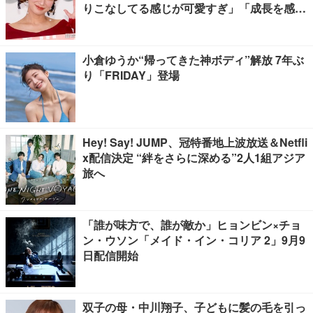
りこなしてる感じが可愛すぎ」「成長を感じ
る」の声
小倉ゆうか“帰ってきた神ボディ”解放 7年ぶ
り「FRIDAY」登場
Hey! Say! JUMP、冠特番地上波放送＆Netfli
x配信決定 “絆をさらに深める”2人1組アジア
旅へ
「誰が味方で、誰が敵か」ヒョンビン×チョ
ン・ウソン「メイド・イン・コリア 2」9月9
日配信開始
双子の母・中川翔子、子どもに髪の毛を引っ