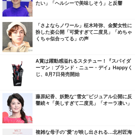
たい」「ヘルシーで美味しそう」と反響
「さよならノワール」柾木玲弥、金髪女性に
扮した姿公開「可愛すぎて二度見」「めちゃ
くちゃ似合ってる」の声
A賞は躍動感溢れるスタチュー！『スパイダ
ーマン：ブランド・ニュー・デイ』Happyく
じ、8月7日発売開始
藤原紀香、妖艶な“雪女”ビジュアル公開に反
響続々「美しすぎて二度見」「オーラ凄い」
複雑な母子の”愛”が映し出される…北村匠海