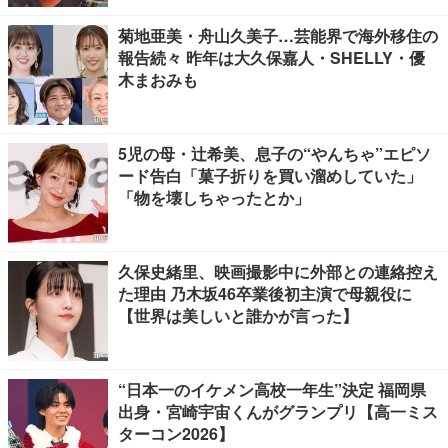
菊地亜美・舟山久美子…芸能界で海外移住の
報告続々 昨年は大久保嘉人・SHELLY・優
木まおみも
5児の母・辻希美、息子の“やんちゃ”エピソ
ード告白「菓子折りを買い溜めしていた」
「物を壊しちゃったとか」
久保史緒里、映画撮影中に外部との連絡控え
た理由 乃木坂46卒業後初主演で母親役に
【世界は美しいと誰かが言った】
“日本一のイケメン高校一年生”決定 福岡県
出身・宮崎宇宙くんがグランプリ【高一ミス
ターコン2026】