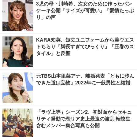
3児の母・川崎希、次女のために作ったパン
ケーキ公開「サイズが可愛い」「愛情たっぷ
り」の声
KARA知英、短丈ユニフォームから美ウエス
トちらり「脚長すぎてびっくり」「圧巻のス
タイル」と反響
元TBS山本里菜アナ、離婚発表「ともに歩ん
できた道は宝物」2022年に一般男性と結婚
「ラヴ上等」シーズン2、初対面からセキュ
リティ発動で恋リア史上最速の波乱 転校生
含むメンバー集合写真も公開