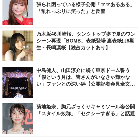
張られ困っている様子公開「ママあるある」
「乱れっぷりに笑った」と反響
乃木坂46川崎桜、タンクトップ姿で夏のワン
シーン再現「BOMB」表紙登場 裏表紙は6期
生・長嶋凛桜【独占カットあり】
中島健人、山田涼介に続く東京ドーム誓う
「僕という月は、皆さんがいなきゃ輝かな
い」ファンとの深い絆【公開記者会見全文
／“IDOL1ST 中島健人” LIVE TOUR 2026】
菊地姫奈、胸元ざっくりキャミソール姿公開
「スタイル抜群」「セクシーすぎる」と話題