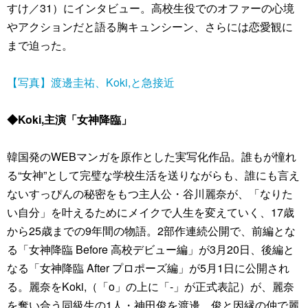
すけ／31）にインタビュー。高校生役でのオファーの心境
やアクションだと語る胸キュンシーン、さらには恋愛観に
まで迫った。
【写真】渡邊圭祐、Koki,と急接近
◆Koki,主演「女神降臨」
韓国発のWEBマンガを原作とした実写化作品。誰もが憧れ
る“女神”として完璧な学校生活を送りながらも、誰にも言え
ないすっぴんの秘密をもつ主人公・谷川麗奈が、「なりた
い自分」を叶えるためにメイクで人生を変えていく、17歳
から25歳までの9年間の物語。2部作連続公開で、前編とな
る「女神降臨 Before 高校デビュー編」が3月20日、後編と
なる「女神降臨 After プロポーズ編」が5月1日に公開され
る。麗奈をKoki,（「o」の上に「‐」が正式表記）が、麗奈
を奪い合う同級生の1人・神田俊を渡邊、俊と因縁の仲で麗