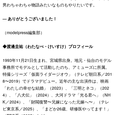
男わちゃわちゃ物語みたいなものもやりたいです。
― ありがとうございました！
（modelpress編集部）
◆渡邊圭祐（わたなべ・けいすけ）プロフィール
1993年11月21日生まれ、宮城県出身。地元・仙台のモデル
事務所でモデルとして活動したのち、アミューズに所属。
特撮シリーズ「仮面ライダージオウ」（テレビ朝日系／201
8〜2019）でドラマデビュー。近年の主な出演作は、映画
「わたしの幸せな結婚」（2023）、「三明とネコ」（202
4）、「八犬伝」（2024）、大河ドラマ「光る君へ」（NH
K／2024）、「財閥復讐〜兄嫁になった元嫁へ〜」（テレ
ビ東京系／2025）、「まどか26歳、研修医やってます！」