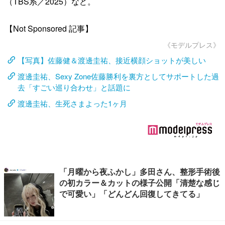
（TBS系／2025）など。
【Not Sponsored 記事】
《モデルプレス》
【写真】佐藤健＆渡邊圭祐、接近横顔ショットが美しい
渡邊圭祐、Sexy Zone佐藤勝利を裏方としてサポートした過
去「すごい巡り合わせ」と話題に
渡邊圭祐、生死さまよった1ヶ月
「月曜から夜ふかし」多田さん、整形手術後
の初カラー＆カットの様子公開「清楚な感じ
で可愛い」「どんどん回復してきてる」