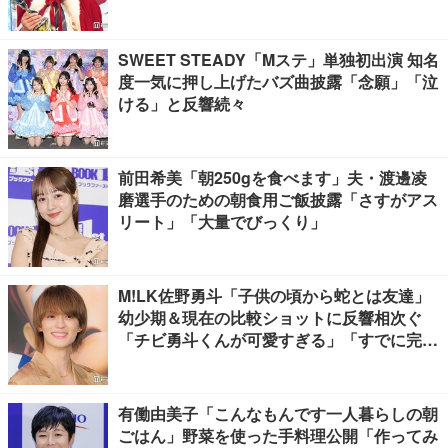
SWEET STEADY「Mステ」単独初出演 知名
度一気に押し上げたバズ曲披露「念願」「泣
ける」と反響続々
前田希美「朝250gを食べます」夫・渡邊凌
磨選手のための朝食用ご飯披露「さすがアス
リート」「大量でびっくり」
M!LK佐野勇斗「子供の頃から蛇とは友達」
幼少期＆現在の比較ショットに反響相次ぐ
「チビ勇斗くんが可愛すぎる」「すでに完成
されてる」
有働由美子「こんなもんです一人暮らしの朝
ごはん」野菜を使った手料理公開「作ってみ