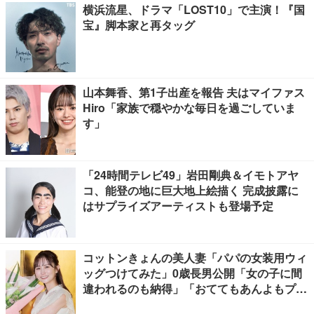
横浜流星、ドラマ「LOST10」で主演！『国
宝』脚本家と再タッグ
山本舞香、第1子出産を報告 夫はマイファス
Hiro「家族で穏やかな毎日を過ごしていま
す」
「24時間テレビ49」岩田剛典＆イモトアヤ
コ、能登の地に巨大地上絵描く 完成披露に
はサプライズアーティストも登場予定
コットンきょんの美人妻「パパの女装用ウィ
ッグつけてみた」0歳長男公開「女の子に間
違われるのも納得」「おててもあんよもプリ
ティすぎる」と反響