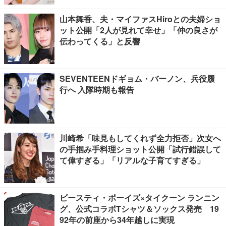
山本舞香、夫・マイファスHiroとの夫婦ショ
ット公開「2人が見れて幸せ」「仲の良さが
伝わってくる」と反響
SEVENTEENドギョム・バーノン、兵役履
行へ 入隊時期も報告
川崎希「味見もしてくれず全力拒否」次女へ
の手掴み手料理ショット公開「試行錯誤して
て偉すぎる」「リアルな子育てすぎる」
ビースティ・ボーイズ×タイクーン ランニン
グ、公式コラボTシャツ＆ソックス発売 19
92年の前座から34年越しに実現