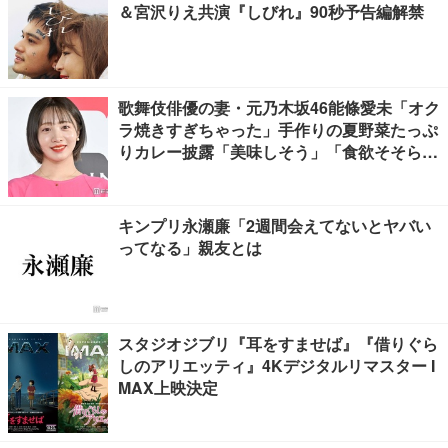
＆宮沢りえ共演『しびれ』90秒予告編解禁
歌舞伎俳優の妻・元乃木坂46能條愛未「オク
ラ焼きすぎちゃった」手作りの夏野菜たっぷ
りカレー披露「美味しそう」「食欲そそられ
る」
キンプリ永瀬廉「2週間会えてないとヤバい
ってなる」親友とは
スタジオジブリ『耳をすませば』『借りぐら
しのアリエッティ』4Kデジタルリマスター I
MAX上映決定