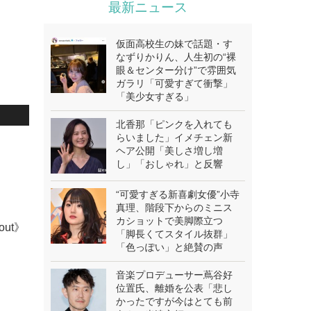
最新ニュース
仮面高校生の妹で話題・す
なずりかりん、人生初の“裸
眼＆センター分け”で雰囲気
ガラリ「可愛すぎて衝撃」
「美少女すぎる」
北香那「ピンクを入れても
らいました」イメチェン新
.
ヘア公開「美しさ増し増
し」「おしゃれ」と反響
“可愛すぎる新喜劇女優”小寺
真理、階段下からのミニス
カショットで美脚際立つ
bout》
「脚長くてスタイル抜群」
「色っぽい」と絶賛の声
音楽プロデューサー蔦谷好
位置氏、離婚を公表「悲し
かったですが今はとても前