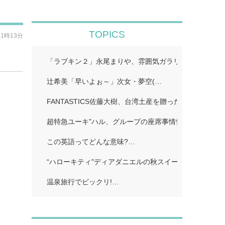
TOPICS
21時13分
「ラブキン２」永尾まりや、雰囲気ガラリのイメチェン
辻希美「早いよぉ～」次女・夢空(…
FANTASTICS佐藤大樹、台湾土産を贈った先輩明かす
超特急ユーキ"ハル、グループの座席事情告白「誰かと
この英語ってどんな意味?…
“ハローキティ"ディアダニエルの秋スイーツビュッフェ
温泉旅行でビックリ!…