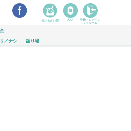
占い
登録・ログイン
当たる占い師
マイルーム
金
リ／ナシ
語り場