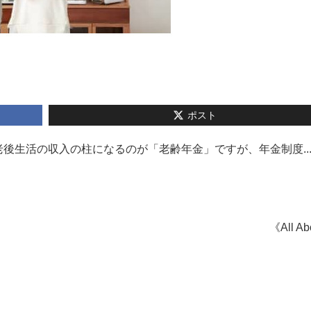
ポスト
後生活の収入の柱になるのが「老齢年金」ですが、年金制度..
《All A