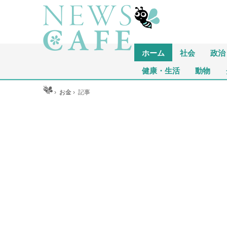
ホーム
社会
政治
健康・生活
動物
ホーム
›
お金
›
記事