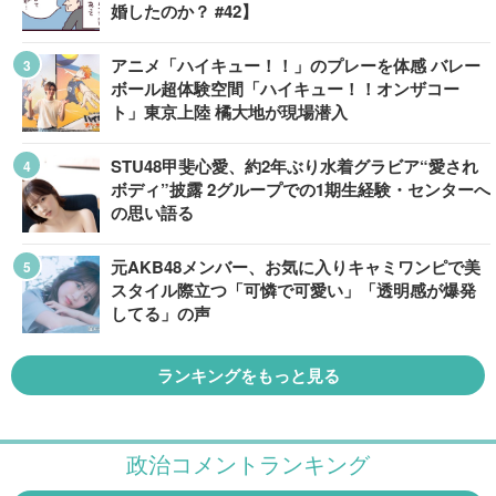
婚したのか？ #42】
アニメ「ハイキュー！！」のプレーを体感 バレー
ボール超体験空間「ハイキュー！！オンザコー
ト」東京上陸 橘大地が現場潜入
STU48甲斐心愛、約2年ぶり水着グラビア“愛され
ボディ”披露 2グループでの1期生経験・センターへ
の思い語る
元AKB48メンバー、お気に入りキャミワンピで美
スタイル際立つ「可憐で可愛い」「透明感が爆発
してる」の声
ランキングをもっと見る