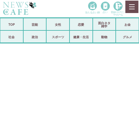
当たる占い師
占い
登録•
ログイン
マイルーム
面白ネタ
ホーム
TOP
芸能
女性
恋愛
お金
雑学
社会
政治
社会
政治
スポーツ
健康・生活
動物
グルメ
経済
海外
芸能
スポーツ
恋愛
ビックリ
コメントポスト
アリ／ナシ
リリース
ショップ
登録・ログイン/マイルーム