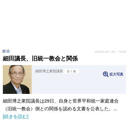
政治
2022.9.29（木） 13:53
細田議長、旧統一教会と関係
細田博之衆院議長
全 1 枚
拡大写真
細田博之衆院議長は29日、自身と世界平和統一家庭連合
（旧統一教会）側との関係を認める文書を公表した。...
[続きを読む]