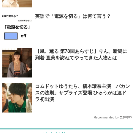
したい」と話題【ネタバレあり】
英語で「電源を切る」は何て言う？
【風、薫る 第78回あらすじ】りん、新潟に
到着 直美を訪ねてやってきた人物とは
コムドットゆうたら、橋本環奈主演「バカン
スの法則」サプライズ登場 ひゅうがは連ド
ラ初出演
Recommended by