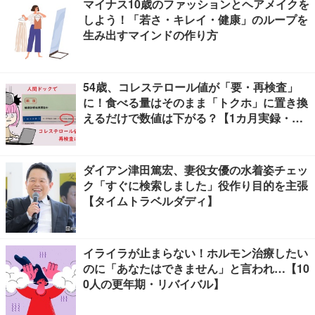
マイナス10歳のファッションとヘアメイクを
しよう！「若さ・キレイ・健康」のループを
生み出すマインドの作り方
54歳、コレステロール値が「要・再検査」
に！食べる量はそのまま「トクホ」に置き換
えるだけで数値は下がる？【1カ月実録・ビ
フォーアフター】
ダイアン津田篤宏、妻役女優の水着姿チェッ
ク「すぐに検索しました」役作り目的を主張
【タイムトラベルダディ】
イライラが止まらない！ホルモン治療したい
のに「あなたはできません」と言われ…【10
0人の更年期・リバイバル】