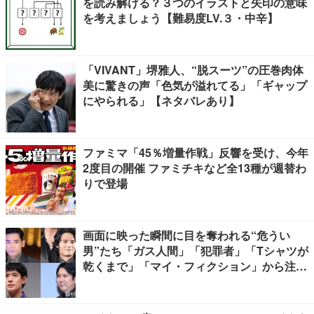
を読み解ける？３つのイラストと矢印の意味
を考えましょう【難易度LV.３・中辛】
「VIVANT」堺雅人、“脱スーツ”の圧巻肉体
美に驚きの声「色気が溢れてる」「ギャップ
にやられる」【ネタバレあり】
ファミマ「45％増量作戦」反響を受け、今年
2度目の開催 ファミチキなど全13種が週替わ
りで登場
画面に映った瞬間に目を奪われる“危うい
男”たち「ガス人間」「犯罪者」「Tシャツが
乾くまで」「マイ・フィクション」から注目
キャラ4選