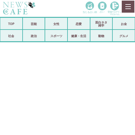
当たる占い師
占い
登録•
ログイン
マイルーム
面白ネタ
ホーム
TOP
芸能
女性
恋愛
お金
雑学
社会
政治
社会
政治
スポーツ
健康・生活
動物
グルメ
経済
海外
芸能
スポーツ
恋愛
ビックリ
コメントポスト
アリ／ナシ
リリース
ショップ
登録・ログイン/マイルーム