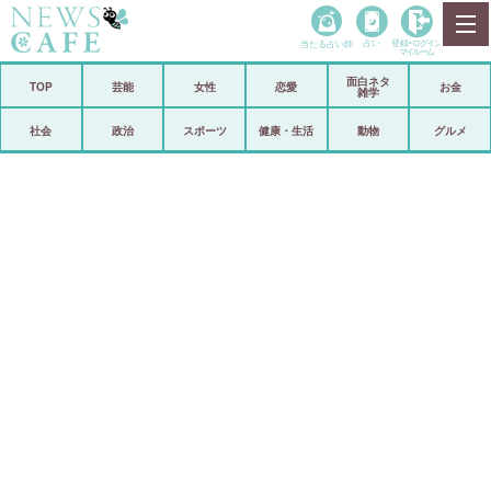
当たる占い師
占い
登録•
ログイン
マイルーム
面白ネタ
ホーム
TOP
芸能
女性
恋愛
お金
雑学
社会
政治
社会
政治
スポーツ
健康・生活
動物
グルメ
経済
海外
芸能
スポーツ
恋愛
ビックリ
コメントポスト
アリ／ナシ
リリース
ショップ
登録・ログイン/マイルーム