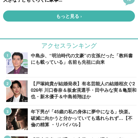
アクセスランキング
中島歩、“明治時代の文豪”の玄孫だった「教科書
にも載っている」名前も先祖に由来
【戸塚純貴が結婚発表】有名芸能人の結婚相次ぐ2
026年 川口春奈＆板倉滉選手・田中みな実＆亀梨和
也・新木優子＆中島裕翔ほか
年下男が「45歳の私の身体に夢中になる」快楽。
破滅に向かうと分かっていても逃れられず…【不
倫の精算 ・リバイバル】