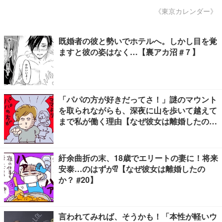
《東京カレンダー》
既婚者の彼と勢いでホテルへ。しかし目を覚
ますと彼の姿はなく…【裏アカ沼 #７】
「パパの方が好きだってさ！」謎のマウント
を取られながらも、深夜に山を歩いて越えて
まで私が働く理由【なぜ彼女は離婚したの
か？ #39】
紆余曲折の末、18歳でエリートの妻に！将来
安泰…のはずが⁉【なぜ彼女は離婚したの
か？ #20】
言われてみれば、そうかも！「本性が軽いウ