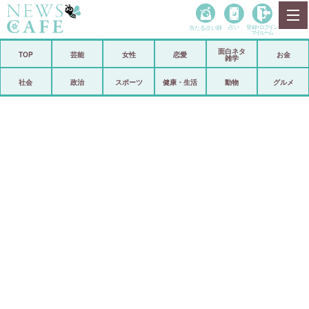
当たる占い師
占い
登録•
ログイン
マイルーム
面白ネタ
ホーム
TOP
芸能
女性
恋愛
お金
雑学
社会
政治
社会
政治
スポーツ
健康・生活
動物
グルメ
経済
海外
芸能
スポーツ
恋愛
ビックリ
コメントポスト
アリ／ナシ
リリース
ショップ
登録・ログイン/マイルーム