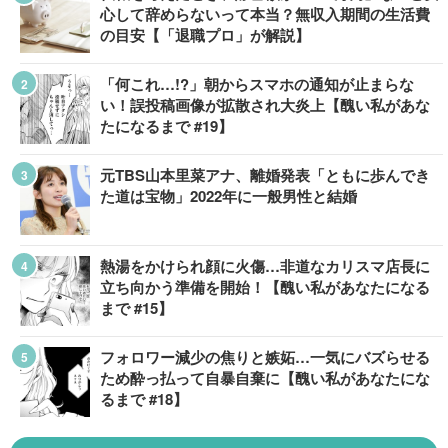
心して辞めらないって本当？無収入期間の生活費
の目安【「退職プロ」が解説】
「何これ…!?」朝からスマホの通知が止まらな
い！誤投稿画像が拡散され大炎上【醜い私があな
たになるまで #19】
元TBS山本里菜アナ、離婚発表「ともに歩んでき
た道は宝物」2022年に一般男性と結婚
熱湯をかけられ顔に火傷…非道なカリスマ店長に
立ち向かう準備を開始！【醜い私があなたになる
まで #15】
フォロワー減少の焦りと嫉妬…一気にバズらせる
ため酔っ払って自暴自棄に【醜い私があなたにな
るまで #18】