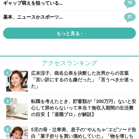
アクセスランキング
広末涼子、病名公表を決断した次男からの言葉
「言い訳にするのも嫌だった」「言うべきか迷っ
た」
転職を考えたとき、貯蓄額が「200万円」ないと安
心して辞めらないって本当？無収入期間の生活費
の目安【「退職プロ」が解説】
5児の母・辻希美、息子の“やんちゃ”エピソード告
白「菓子折りを買い溜めしていた」「物を壊しち