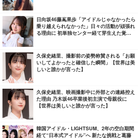
日向坂46藤嶌果歩「アイドルじゃなかったら
乗り越えられなかった」日々の活動が頑張れ
る理由に 初単独センター経て芽生えた覚悟
も【「果実の歩幅」インタビュー】
久保史緒里、撮影前の姿勢称賛される「お願
いしてよかったと確信した瞬間」【世界は美
しいと誰かが言った】
久保史緒里、映画撮影中に外部との連絡控え
た理由 乃木坂46卒業後初主演で母親役に
【世界は美しいと誰かが言った】
韓国アイドル・LIGHTSUM、2年の空白期間
経て“日本式アイドル”へ 新たな挑戦と葛藤