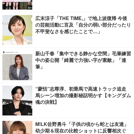
広末涼子「THE TIME,」で地上波復帰 今後
の芸能活動に言及「自分の弱い部分だったり
不甲斐なさを感じたことで…」
新山千春「集中できる静かな空間」毛筆練習
中の姿公開「綺麗で力強い字が素敵」「達
筆」
“蒙恬”志尊淳、初乗馬で高速トラック追走
馬シーン増加の撮影秘話明かす【キングダム
魂の決戦】
M!LK佐野勇斗「子供の頃から蛇とは友達」
幼少期＆現在の比較ショットに反響相次ぐ