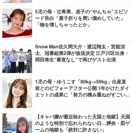
5児の母・辻希美、息子の“やんちゃ”エピソ
ード告白「菓子折りを買い溜めしていた」
「物を壊しちゃったとか」
Snow Man佐久間大介・渡辺翔太・宮舘涼
太、冠番組第2弾が放送決定 江戸川区出身・
岡田将生“番宣なし”で再びゲスト出演
1児の母・ゆうこす「80kg→50kg」出産直
前とのビフォーアフター公開 1年かけたダイ
エットの成果に「努力の積み重ねがすごい」
「頑張りが伝わってくる」と反響
【キャバ嬢が最近味わった天国と地獄】天国
のような特別で忘れられない日…膵炎・罰ゲ
ームの地獄も「絶対に許さない」