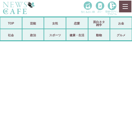
当たる占い師
占い
登録•
ログイン
マイルーム
面白ネタ
ホーム
TOP
芸能
女性
恋愛
お金
雑学
社会
政治
社会
政治
スポーツ
健康・生活
動物
グルメ
経済
海外
芸能
スポーツ
恋愛
ビックリ
コメントポスト
アリ／ナシ
リリース
ショップ
登録・ログイン/マイルーム