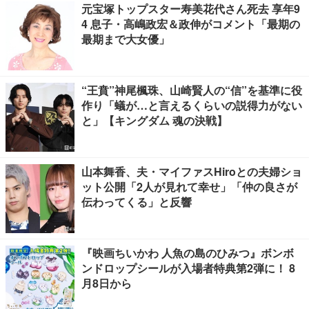
元宝塚トップスター寿美花代さん死去 享年9
4 息子・高嶋政宏＆政伸がコメント「最期の
最期まで大女優」
“王賁”神尾楓珠、山崎賢人の“信”を基準に役
作り「蟻が…と言えるくらいの説得力がない
と」【キングダム 魂の決戦】
山本舞香、夫・マイファスHiroとの夫婦ショ
ット公開「2人が見れて幸せ」「仲の良さが
伝わってくる」と反響
『映画ちいかわ 人魚の島のひみつ』ボンボ
ンドロップシールが入場者特典第2弾に！ 8
月8日から