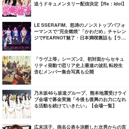
追うドキュメンタリー配信決定【Re：Idol】
LE SSERAFIM、怒涛のノンストップパフォ
ーマンスで“完全燃焼”「かわだめ」チャレン
ジでFEARNOT魅了・日本満喫裏話も【ライ
ブレポート】
「ラヴ上等」シーズン2、初対面からセキュ
リティ発動で恋リア史上最速の波乱 転校生
含むメンバー集合写真も公開
乃木坂46ら坂道グループ、熊本地震受けライ
ブ会場で募金実施「今後も復興のお力になれ
る活動を続けていきたい」【会場一覧】
広末涼子、病名公表を決断した次男からの言