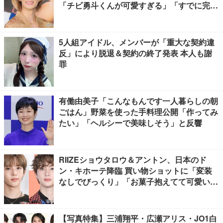
「チビ勇斗くんが可愛すぎる」「すでに完成
されてる」
5人組アイドル、メンバーが「重大な契約違
反」により脱退＆契約の終了発表 本人も謝
罪
有働由美子「こんなもんです一人暮らしの朝
ごはん」野菜を使った手料理公開「作ってみ
たい」「ヘルシーで美味しそう」と反響
RIIZEショウタロウ＆アントン、日本のド
ン・キホーテ降臨 買い物ショットに「変装
なしでびっくり」「お菓子抱えてて可愛い」
と反響
【写真特集】三浦翔平・広瀬アリス・JO1白