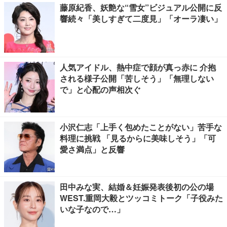
藤原紀香、妖艶な“雪女”ビジュアル公開に反
響続々「美しすぎて二度見」「オーラ凄い」
人気アイドル、熱中症で顔が真っ赤に 介抱
される様子公開「苦しそう」「無理しない
で」と心配の声相次ぐ
小沢仁志「上手く包めたことがない」苦手な
料理に挑戦 「見るからに美味しそう」「可
愛さ満点」と反響
田中みな実、結婚＆妊娠発表後初の公の場
WEST.重岡大毅とツッコミトーク「子役みた
いな子なので…」