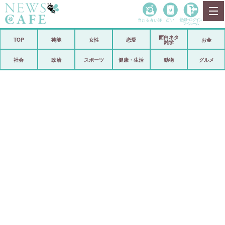
当たる占い師
占い
登録•
ログイン
マイルーム
面白ネタ
ホーム
TOP
芸能
女性
恋愛
お金
雑学
社会
政治
社会
政治
スポーツ
健康・生活
動物
グルメ
経済
海外
芸能
スポーツ
恋愛
ビックリ
コメントポスト
アリ／ナシ
リリース
ショップ
登録・ログイン/マイルーム