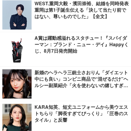
WEST.重岡大毅・濱田崇裕、結婚を同時発表
重岡は第1子誕生伝える「決して当たり前で
はない、尊いものでした」【全文】
A賞は躍動感溢れるスタチュー！『スパイダ
ーマン：ブランド・ニュー・デイ』Happyく
じ、8月7日発売開始
新婚のヘラヘラ三銃士さおりん「ダイエット
中にも良い」コンビニ商品で“混ぜるだけ”ヘ
ルシー副菜紹介「火を使わないの嬉しすぎ
る」「タンパク質たっぷりで最高」の声
KARA知英、短丈ユニフォームから美ウエス
トちらり「脚長すぎてびっくり」「圧巻のス
タイル」と反響