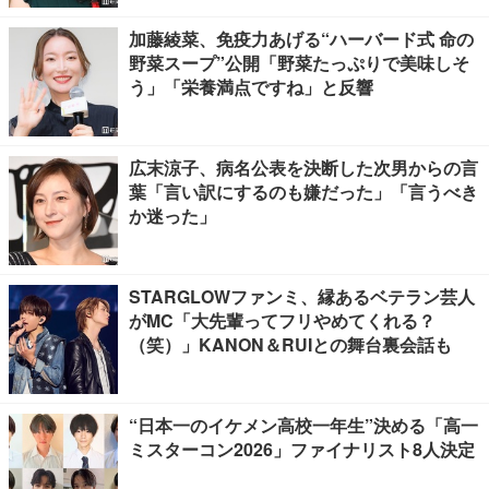
加藤綾菜、免疫力あげる“ハーバード式 命の
野菜スープ”公開「野菜たっぷりで美味しそ
う」「栄養満点ですね」と反響
広末涼子、病名公表を決断した次男からの言
葉「言い訳にするのも嫌だった」「言うべき
か迷った」
STARGLOWファンミ、縁あるベテラン芸人
がMC「大先輩ってフリやめてくれる？
（笑）」KANON＆RUIとの舞台裏会話も
“日本一のイケメン高校一年生”決める「高一
ミスターコン2026」ファイナリスト8人決定