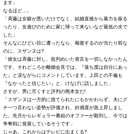
ます」
なるほど…。
「斉藤は女癖が悪いだけでなく、結婚直後から暴力を振る
ったり、女遊びのために家に帰って来ないなど最低の夫で
した」
そんなにひどい目に遭ったなら、報復するのが当たり前な
のに、スザンヌは?
「彼女は斉藤に対し、批判めいた発言を一切しなかったん
です。それどころか離婚会見では、『落ち度は自分にあっ
た』と涙ながらにコメントしています。上田との不倫も
『なかったと信じたい』と、けなげに話しました」
さすが、男に尽くすと評判の熊本女だ!
「スザンヌは一方的に捨てられたにもかかわらず、夫にグ
チ一つ言わない姿勢が評価され、好感度が急上昇しまし
た。先月からレギュラー番組のオファーが殺到し、今では
争奪戦に発展しているそうです」
じゃあ、これからはテレビに出まくる?