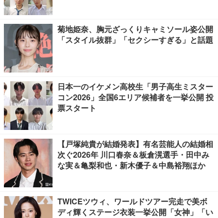
菊地姫奈、胸元ざっくりキャミソール姿公開
「スタイル抜群」「セクシーすぎる」と話題
日本一のイケメン高校生「男子高生ミスター
コン2026」全国6エリア候補者を一挙公開 投
票スタート
【戸塚純貴が結婚発表】有名芸能人の結婚相
次ぐ2026年 川口春奈＆板倉滉選手・田中み
な実＆亀梨和也・新木優子＆中島裕翔ほか
TWICEツウィ、ワールドツアー完走で美ボ
ディ輝くステージ衣装一挙公開「女神」「い