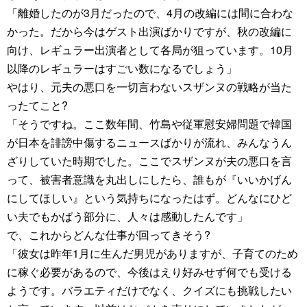
「離婚したのが3月だったので、4月の改編には間に合わな
かった。だから今はゲスト出演ばかりですが、秋の改編に
向け、レギュラー出演者として各局が狙っています。10月
以降のレギュラーはすごい数になるでしょう」
やはり、元夫の悪口を一切言わないスザンヌの戦略が当た
ったてこと?
「そうですね。ここ数年間、竹島や従軍慰安婦問題で韓国
が日本を誹謗中傷するニュースばかりが流れ、みんなうん
ざりしていた時期でした。ここでスザンヌが夫の悪口を言
って、被害者意識を丸出しにしたら、誰もが『いいかげん
にしてほしい』という気持ちになったはず。どんなにひど
い夫でもかばう部分に、人々は感動したんです」
で、これからどんな仕事が回ってきそう?
「彼女は昨年1月に生んだ男児がありますが、子育てのため
に稼ぐ必要があるので、今後はえり好みせず何でも受ける
ようです。バラエティだけでなく、クイズにも挑戦したい