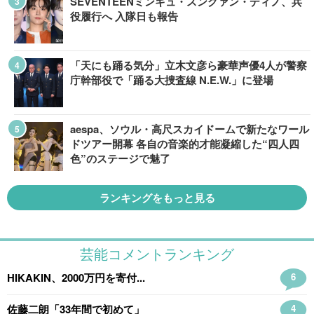
SEVENTEENミンギュ・スングァン・ディノ、兵
役履行へ 入隊日も報告
「天にも踊る気分」立木文彦ら豪華声優4人が警察
庁幹部役で「踊る大捜査線 N.E.W.」に登場
aespa、ソウル・高尺スカイドームで新たなワール
ドツアー開幕 各自の音楽的才能凝縮した“四人四
色”のステージで魅了
ランキングをもっと見る