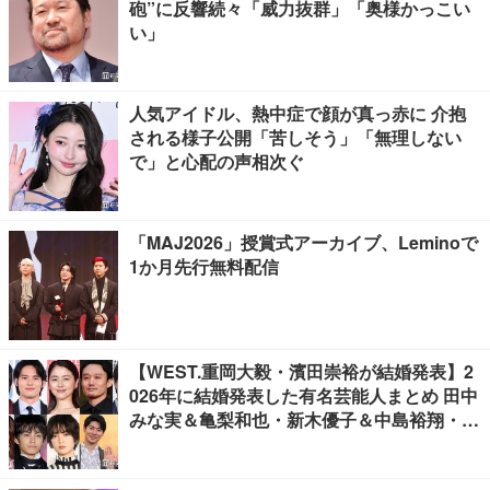
砲”に反響続々「威力抜群」「奥様かっこい
い」
人気アイドル、熱中症で顔が真っ赤に 介抱
される様子公開「苦しそう」「無理しない
で」と心配の声相次ぐ
「MAJ2026」授賞式アーカイブ、Leminoで
1か月先行無料配信
【WEST.重岡大毅・濱田崇裕が結婚発表】2
026年に結婚発表した有名芸能人まとめ 田中
みな実＆亀梨和也・新木優子＆中島裕翔・川
口春奈＆板倉滉選手ほか