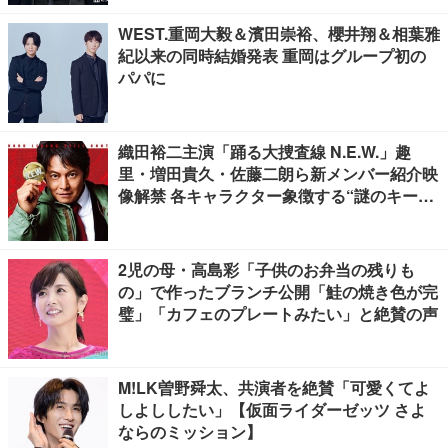
WEST.重岡大毅＆濱田崇裕、櫻井翔＆相葉雅
紀以来の同時結婚発表 重岡はグループ初の
パパに
織田裕二主演「踊る大捜査線 N.E.W.」趣
里・増田貴久・佐藤二朗ら新メンバー紹介映
像解禁 各キャラクター象徴する“謎のキーワ
ード”も
2児の母・高島彩「子供のお弁当の残りも
の」で作ったブランチ公開「鮭の焼き色が完
璧」「カフェのプレートみたい」と絶賛の声
M!LK曽野舜太、共演者を絶賛「可愛くてよ
しよししたい」【仮面ライダーゼッツ さよ
ならのミッション】