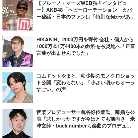
【ブルーノ・マーズWEB独占インタビュ
ー】AKB48「ヘビーローテーション」カバ
ー秘話・日本のファンは「特別な何かがあ
る」…来日公演への期待語る
HIKAKIN、2000万円を寄付 会社・個人から
1000万＆1万4400本の飲料を被災地へ「正直
言葉が出ませんでした」
コムドットやまと、幼少期のモノクロショッ
ト公開「変わらない」「小さい頃からオーラ
すごい」の声
音楽プロデューサー蔦谷好位置氏、離婚を公
表「悲しかったですが今はとても前向き」米
津玄師・back numberら楽曲のプロデュー
ス手掛ける