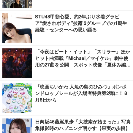
STU48甲斐心愛、約2年ぶり水着グラビ
ア“愛されボディ”披露 2グループでの1期生
経験・センターへの思い語る
「今夜はビート・イット」「スリラー」ほか
ヒット曲満載『Michael／マイケル』劇中使
用の27曲を公開 スポット映像「夏休み編」
も
『映画ちいかわ 人魚の島のひみつ』ボンボ
ンドロップシールが入場者特典第2弾に！ 8
月8日から
日向坂46藤嶌果歩「大捜索が始まった」写真
集撮影時のハプニング明かす【果実の歩幅】