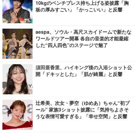
10kgのベンチプレス持ち上げる姿披露「胸
板の厚みすごい」「かっこいい」と反響
aespa、ソウル・高尺スカイドームで新たな
ワールドツアー開幕 各自の音楽的才能凝縮
した“四人四色”のステージで魅了
須田亜香里、ハイキング後の入浴ショット公
開「ドキッとした」「肌が綺麗」と反響
辻希美、次女・夢空（ゆめあ）ちゃん“初プ
ール” 家族3ショット披露に「気持ちよさそ
うな表情可愛すぎる」「幸せ空間」と反響