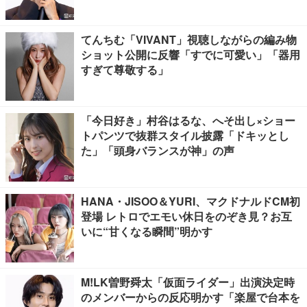
てんちむ「VIVANT」視聴しながらの編み物
ショット公開に反響「すでに可愛い」「器用
すぎて尊敬する」
「今日好き」村谷はるな、へそ出し×ショー
トパンツで抜群スタイル披露「ドキッとし
た」「頭身バランスが神」の声
HANA・JISOO＆YURI、マクドナルドCM初
登場 レトロでエモい休日をのぞき見？お互
いに“甘くなる瞬間”明かす
M!LK曽野舜太「仮面ライダー」出演決定時
のメンバーからの反応明かす「楽屋で台本を