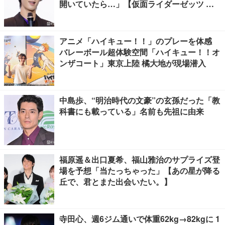
開いていたら…」【仮面ライダーゼッツ さ
よならのミッション】
アニメ「ハイキュー！！」のプレーを体感
バレーボール超体験空間「ハイキュー！！オ
ンザコート」東京上陸 橘大地が現場潜入
中島歩、“明治時代の文豪”の玄孫だった「教
科書にも載っている」名前も先祖に由来
福原遥＆出口夏希、福山雅治のサプライズ登
場を予想「当たっちゃった」【あの星が降る
丘で、君とまた出会いたい。】
寺田心、週6ジム通いで体重62kg→82kgに 1